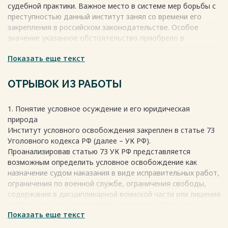
судебной практики. Важное место в системе мер борьбы с
преступностью данный институт занял со времени его
закрепления в российском законодательстве. Особое
значение указанное обстоятельство приобрело в
настоящее время, поскольку этот институт получил статус
Показать еще текст
межотраслевого. Сейчас вопросы, касающиеся назначения
условного осуждения в целом и условного осуждения к
лишению свободы в частности, регламентируются Уго­
ОТРЫВОК ИЗ РАБОТЫ
ловным кодексом РФ, а вопросы осуществления контроля
за поведением ус­ловно осужденных – Уголовно-
1. Понятие условное осуждение и его юридическая
исполнительным кодексом РФ .
природа
Соблюдение законности – требование, предъявляемое не
Институт условного освобождения закреплен в статье 73
только к гражданам, учреждениям, организациям,
Уголовного кодекса РФ (далее – УК РФ).
осуществляющим свою хозяйственную или
Проанализировав статью 73 УК РФ представляется
управленческую деятельность, но и к органам
возможным определить условное освобождение как
правопорядка и правосудия. Особую актуальность
назначение судом наказания в виде исправительных работ,
соблюдение законности имеет при отправлении
ограничения по военной службе, ограничения свободы,
правосудия по уголовным делам, поскольку именно здесь
содержания в дисциплинарной воинской части или лишения
наиболее остро встает вопрос об охране прав личности,
свободы на срок до 8 лет без реального отбывания
интересов общества и государства .
Показать еще текст
наказания. При назначении условного осуждения суд
Весь текст будет доступен
после покупки
учитывает характер и степень общественной опасности