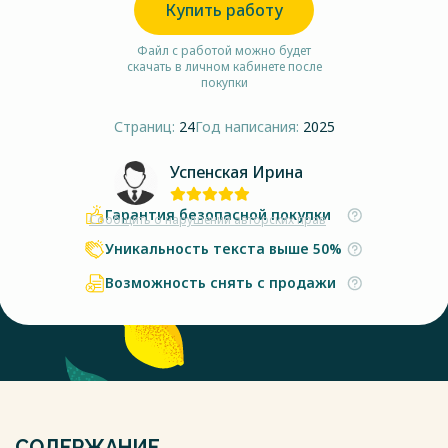
Купить работу
Файл с работой можно будет
скачать в личном кабинете после
покупки
Страниц:
24
Год написания:
2025
Успенская Ирина
Гарантия безопасной покупки
Сообщить о нарушении авторских прав
Уникальность текста выше 50%
Возможность снять с продажи
СОДЕРЖАНИЕ