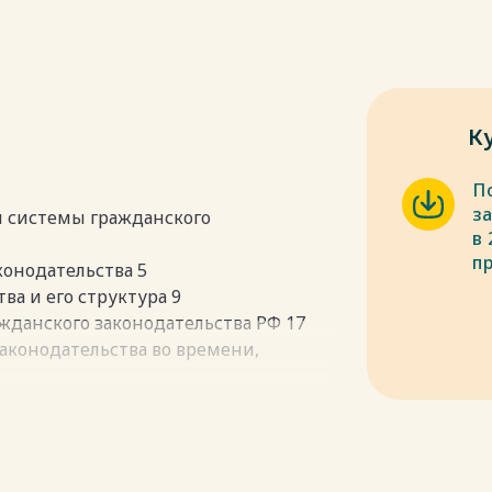
К
П
з
 и системы гражданского
в 
п
конодательства 5
ва и его структура 9
жданского законодательства РФ 17
законодательства во времени,
я норм гражданского
сточников 31