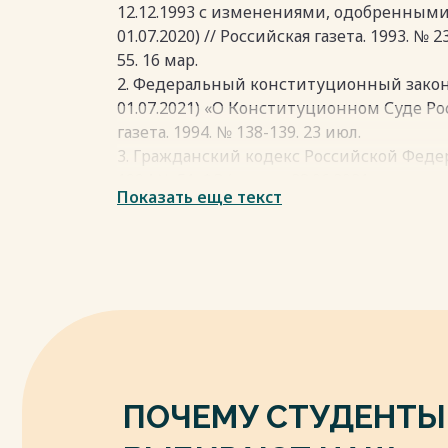
12.12.1993 с изменениями, одобренными
01.07.2020) // Российская газета. 1993. № 2
55. 16 мар.
2. Федеральный конституционный закон о
01.07.2021) «О Конституционном Суде Ро
газета. 1994. № 138-139. 23 июл.
3. Гражданский кодекс Российской Федер
1994 № 51-ФЗ (ред. от 28.06.2021, с изм. от
Показать еще текст
№238-239. 08 дек.
4. Федеральный закон от 02 октября 2007 
исполнительном производстве» // Российск
5. Федеральный закон от 26 ноября 2001 №
введении в действие части третьей Гра
Федерации» // Российская газета. 2001. № 
Весь текст будет доступен
после поку
ПОЧЕМУ СТУДЕНТЫ