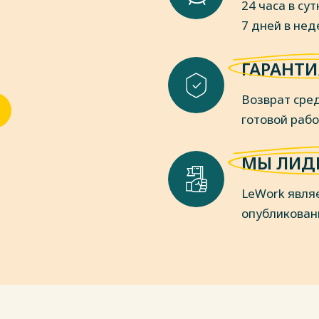
24 часа в сут
7 дней в не
ГАРАНТИ
Возврат сред
готовой раб
МЫ ЛИД
LeWork явля
опубликован