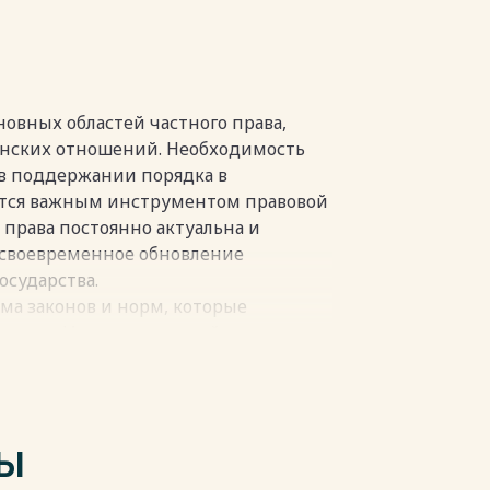
пки
новных областей частного права,
нских отношений. Необходимость
 в поддержании порядка в
ется важным инструментом правовой
 права постоянно актуальна и
 своевременное обновление
осударства.
ма законов и норм, которые
ошения. Изучение данной темы
ожество исследований в теории
ях.
из нормативных актов с разной
содержат межотраслевые нормы.
ТЫ
в том, что она регулирует