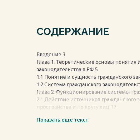
СОДЕРЖАНИЕ
Введение 3
Глава 1. Теоретические основы понятия
законодательства в РФ 5
1.1 Понятие и сущность гражданского за
1.2 Система гражданского законодательст
Глава 2. Функционирование системы гра
2.1 Действие источников гражданского 
пространстве и по кругу лиц 17
2.2 Правовая сила и порядок применени
Показать еще текст
законодательства 24
Заключение 29
Список использованной литературы и и