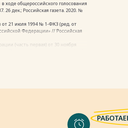
 в ходе общероссийского голосования
37. 26 дек.; Российская газета. 2020. №
т 21 июля 1994 № 1-ФКЗ (ред. от
ссийской Федерации» // Российская
ации (часть первая) от 30 ноября
 08.07.2021) // Российская газета. 1994.
№ 229-ФЗ (ред. от 30.12.2020) «Об
ая газета. 2007. № 131. 08 окт.
 147-ФЗ (ред. от 25.12.2018) «О
жданского кодекса Российской
233. 28 ноя.
пки
РАБОТАЕ