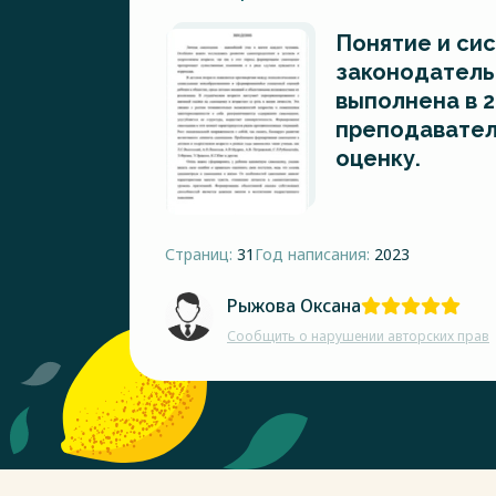
Понятие и си
законодатель
выполнена в 2
преподавател
оценку.
Страниц:
31
Год написания:
2023
Рыжова Оксана
Сообщить о нарушении авторских прав