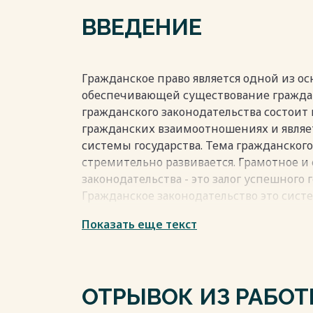
Весь текст будет доступен
после поку
ВВЕДЕНИЕ
Гражданское право является одной из ос
обеспечивающей существование гражда
гражданского законодательства состоит
гражданских взаимоотношениях и явля
системы государства. Тема гражданского
стремительно развивается. Грамотное и
законодательства - это залог успешного г
Гражданское законодательство это систе
регулируют гражданские правовые отн
Показать еще текст
продолжает развиваться, существует мн
права, законотворчестве и других област
Гражданское законодательство состоит 
юридической силой, но которые часто 
ОТРЫВОК ИЗ РАБО
Важность данной отрасли права состоит 