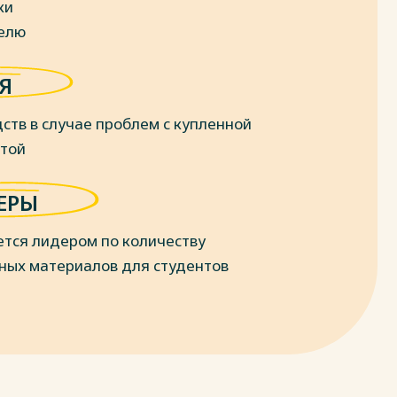
ки
делю
Я
ств в случае проблем с купленной
отой
ЕРЫ
ется лидером по количеству
ных материалов для студентов