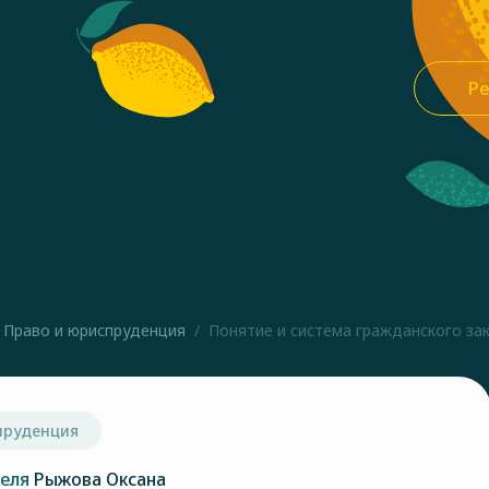
Ре
Право и юриспруденция
Понятие и система гражданского зак
пруденция
теля
Рыжова Оксана