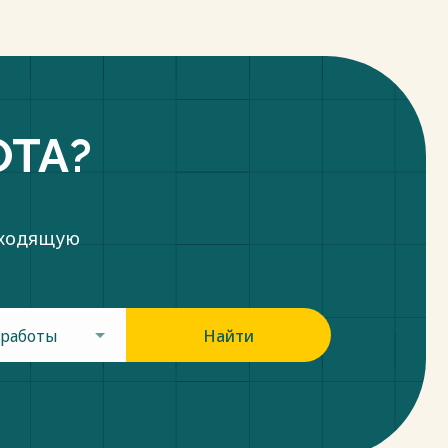
ОТА?
дходящую
 работы
Найти