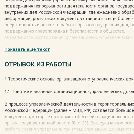
Весь текст будет доступен
после покупки
поддержания непрерывности деятельности органов государс
внутренних дел Российской Федерации, где ежедневно обра
информации, роль таких документов становится еще более к
оперативность и четкость работы органов внутренних дел, н
поддержанию правопорядка и безопасности в обществе.
Актуальность исследования организационно-управленческих
обусловлена необходимостью совершенствования методов р
Показать еще текст
цифровизации. Введение цифровых технологий и автоматизи
пересмотра традиционных подходов к делопроизводству и 
требует тщательного изучения и классификации существующи
ОТРЫВОК ИЗ РАБОТЫ
правильное оформление способствуют эффективному функци
минимизации риска несоответствий и ошибок.
1 Теоретические основы организационно-управленческих до
Весь текст будет доступен
после покупки
1.1 Понятие и значение организационно-управленческих док
В процессе управленческой деятельности в территориальных
Российской Федерации (далее – МВД РФ) создается большое
документов, которые позволяют обеспечить рациональност
органа государственной власти [8, c. 23]. Вышеуказанное об
любого уровня управления, при этом, ключевыми документа