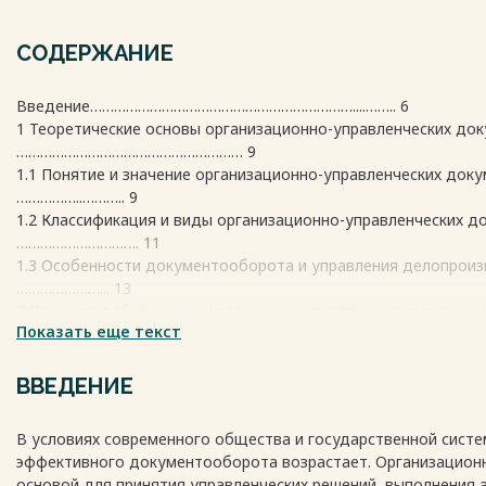
СОДЕРЖАНИЕ
Введение…………………………………………………………....…….. 6
1 Теоретические основы организационно-управленческих д
………………………………………………… 9
1.1 Понятие и значение организационно-управленческих 
……………..……….. 9
1.2 Классификация и виды организационно-управленчески
…………………………. 11
1.3 Особенности документооборота и управления делопр
…………………... 13
2 Практика работы с организационно-управленческими докуме
Показать еще текст
…………………………………………………………………... 17
2.1 Процедуры подготовки и оформления организационно-уп
документов……………………………………..…………….. 17
ВВЕДЕНИЕ
2.2 Системы учета, хранения и архивирования организационн
документов.......................................………………………….. 19
В условиях современного общества и государственной сист
Заключение……………………………………………………………...... 27
эффективного документооборота возрастает. Организацион
Список использованных источников …………………………………... 29
основой для принятия управленческих решений, выполнения 