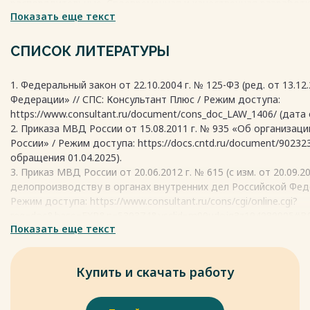
распорядительные. Своевременная и качественная разработ
Показать еще текст
документов во все времена являлась эффективным способом
сфере управления органами внутренних дел.
Для организации эффективной системы управления в террит
СПИСОК ЛИТЕРАТУРЫ
организационно-распорядительные документы, циркулируя че
требуют пристального внимания для их верной идентификации 
1. Федеральный закон от 22.10.2004 г. № 125-ФЗ (ред. от 13.1
Сотрудники отдела делопроизводства территориальных орг
Федерации» // СПС: Консультант Плюс / Режим доступа:
организационно-распорядительных документов, должны озна
https://www.consultant.ru/document/cons_doc_LAW_1406/ (дата
оформления, которое необходимо для успешной практическо
2. Приказа МВД России от 15.08.2011 г. № 935 «Об организа
Организационно-распорядительные документы территориал
России» / Режим доступа: https://docs.cntd.ru/document/9023
обеспечить рациональное развитие системы управления орга
обращения 01.04.2025).
документ должен соответствовать высоким требованиям кул
3. Приказ МВД России от 20.06.2012 г. № 615 (с изм. от 20.09
отражать ключевые аспекты деятельности сотрудников прав
делопроизводству в органах внутренних дел Российской Феде
Весь текст будет доступен
после покупки
Режим доступа: https://www.consultant.ru/cons/cgi/online.cgi?
req=doc&base=EXP&n=539374&ysclid=m99udojg3z194989905#
Показать еще текст
01.04.2025).
4. ГОСТ Р ИСО 15489-1-2019. Национальный стандарт Россий
информации, библиотечному и издательскому делу. Информа
Купить и скачать работу
документами. Часть 1. Понятия и принципы (утв. Приказом Росс
СПС: Консультант Плюс / Режим доступа: https://www.consult
ysclid=m99uacokb3296175087 (дата обращения 01.04.2025).