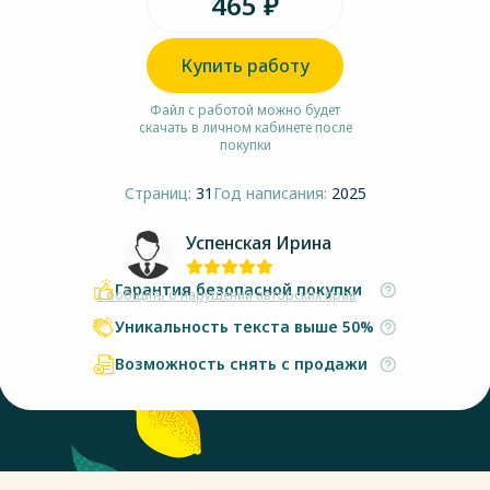
465 ₽
Купить работу
Файл с работой можно будет
скачать в личном кабинете после
покупки
Страниц:
31
Год написания:
2025
Успенская Ирина
Гарантия безопасной покупки
Сообщить о нарушении авторских прав
Уникальность текста выше 50%
Возможность снять с продажи