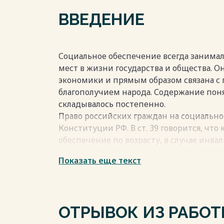
Заключение………………………………………………………
ВВЕДЕНИЕ
Список использованных нормативно-пра
(иной юридической) практики и специ
Весь текст будет доступен
после поку
Социальное обеспечение всегда занима
мест в жизни государства и общества. О
экономики и прямым образом связана с
благополучием народа. Содержание пон
складывалось постепенно.
Право российских граждан на социально
Конституции РФ. В ст. 39 говорится, чт
обеспечение по возрасту, в случае инва
и в иных случаях, установленных закон
Показать еще текст
социальное страхование, создание доп
обеспечения и благотворительность.
Социальное обеспечение — форма выр
политикигосударства, направленная на
ОТРЫВОК ИЗ РАБО
определённой категориигражданиз сре