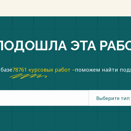
ПОДОШЛА ЭТА РАБ
 базе
78761 курсовых работ –
поможем найти по
Выберите тип