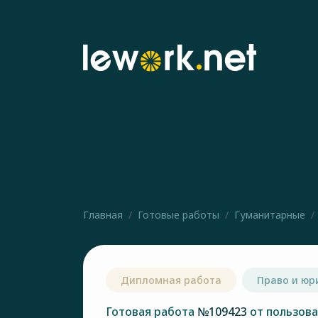
Главная
Готовые работы
Гуманитарные
Дипломная работа
Право и юр
Готовая работа
№109423
от пользов