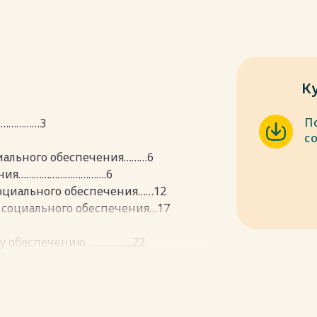
К
П
………………3
с
циального обеспечения………6
чения…………………………….6
социального обеспечения……12
а социального обеспечения…17
ому обеспечению………………22
 социальному обеспечению……….22
оотношений по социальному
……………….25