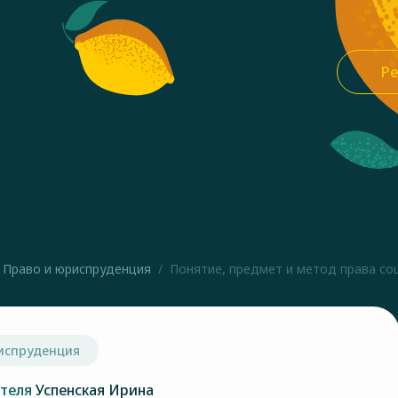
Ре
Право и юриспруденция
Понятие, предмет и метод права соц
испруденция
ателя
Успенская Ирина