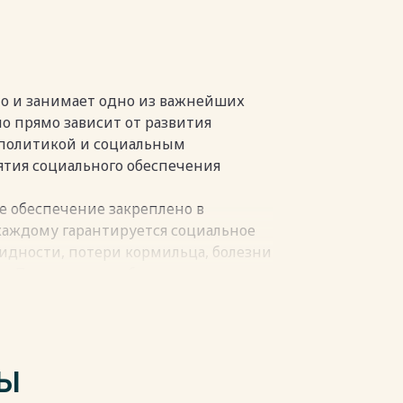
…………….36
вовых актов, материалов судебной
альной литературы…39
пки
ло и занимает одно из важнейших
но прямо зависит от развития
 политикой и социальным
ятия социального обеспечения
е обеспечение закреплено в
о каждому гарантируется социальное
лидности, потери кормильца, болезни
ом. Поощряются добровольное
олнительных форм социального
ажениясоциальной
 материальное обеспечение
ТЫ
дствгосударственного бюджетаи