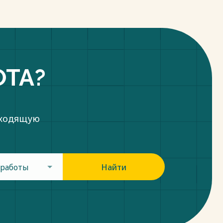
ОТА?
дходящую
 работы
Найти