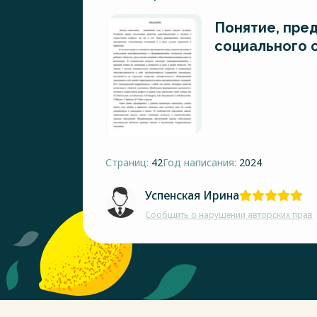
Понятие, пре
социального 
Страниц:
42
Год написания:
2024
Успенская Ирина
Сообщить о нарушении авторских прав