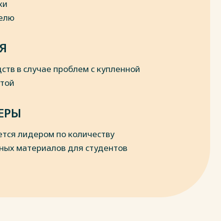
ки
делю
Я
ств в случае проблем с купленной
отой
ЕРЫ
ется лидером по количеству
ных материалов для студентов