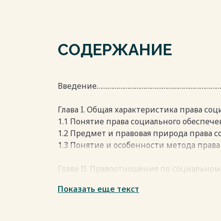
СОДЕРЖАНИЕ
Введение…………………………………………………………
Глава I. Общая характеристика права со
1.1 Понятие права социального обеспе
1.2 Предмет и правовая природа права 
1.3 Понятие и особенности метода прав
Глава II. Правоотношения по социальн
2.1 Понятие и виды правоотношений по
Показать еще текст
2.2 Субъект, объект и содержание прав
обеспечению……………………………………………………