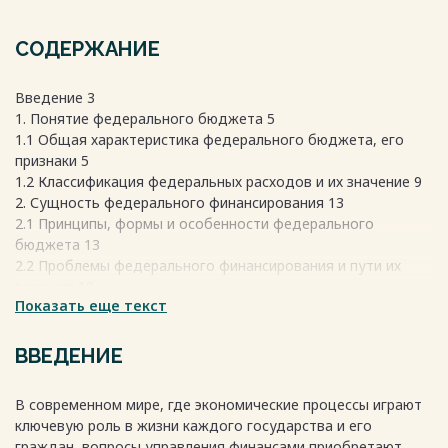
СОДЕРЖАНИЕ
Введение 3
1. Понятие федерального бюджета 5
1.1 Общая характеристика федерального бюджета, его
признаки 5
1.2 Классификация федеральных расходов и их значение 9
2. Сущность федерального финансирования 13
2.1 Принципы, формы и особенности федерального
бюджета 13
2.2 Проблемы федерального финансирования и пути их
решения 18
Показать еще текст
Заключение 23
Список используемых источников 26
ВВЕДЕНИЕ
Весь текст будет доступен
после покупки
В современном мире, где экономические процессы играют
ключевую роль в жизни каждого государства и его
граждан, вопросы управления финансами приобретают