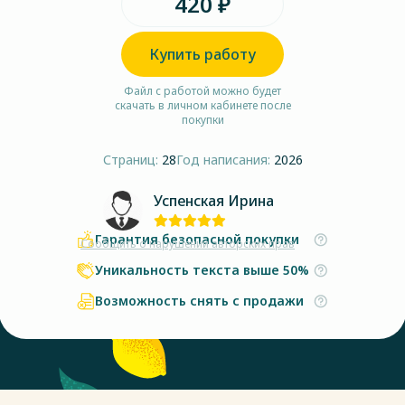
420 ₽
Купить работу
Файл с работой можно будет
скачать в личном кабинете после
покупки
Страниц:
28
Год написания:
2026
Успенская Ирина
Гарантия безопасной покупки
Сообщить о нарушении авторских прав
Уникальность текста выше 50%
Возможность снять с продажи