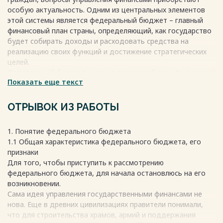
особую актуальность. Одним из центральных элементов
этой системы является федеральный бюджет – главный
финансовый план страны, определяющий, как государство
будет собирать доходы и расходовать средства на
реализацию своих функций и достижение стратегических
целей.
Федеральный бюджет – это не просто набор цифр и статей
Показать еще текст
расходов. Это мощный инструмент государственной
политики, который напрямую влияет на уровень жизни
населения, развитие экономики, социальную сферу,
ОТРЫВОК ИЗ РАБОТЫ
обороноспособность и многие другие аспекты жизни
общества. От того, насколько эффективно и прозрачно
1. Понятие федерального бюджета
формируется и исполняется федеральный бюджет, зависит
1.1 Общая характеристика федерального бюджета, его
стабильность государства, его конкурентоспособность на
признаки
мировой арене и благосостояние граждан.
Для того, чтобы приступить к рассмотрению
федерального бюджета, для начала остановлюсь на его
Весь текст будет доступен
после покупки
возникновении.
Сама идея управления государственными финансами не
нова. Еще в древних цивилизациях правители понимали,
что для строительства храмов, армий и поддержания