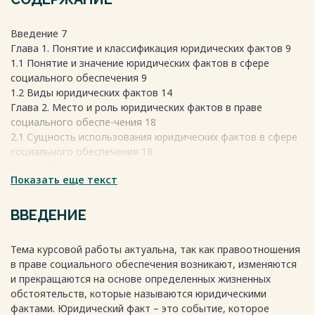
Введение 7
Глава 1. Понятие и классификация юридических фактов 9
1.1 Понятие и значение юридических фактов в сфере
социального обеспечения 9
1.2 Виды юридических фактов 14
Глава 2. Место и роль юридических фактов в праве
социального обеспе-чения 18
2.1 Сущность использования юридических фактов в сфере
социального обеспечения 18
2.2 Судебная практика применения юридических фактов
Показать еще текст
при осуществле-нии деятельности социального
обеспечения
2.3 Проблемы в области применения юридических фактов и
ВВЕДЕНИЕ
пути их ре-шения 21
Тема курсовой работы актуальна, так как правоотношения
24
в праве социального обеспечения возникают, изменяются
Заключение 25
и прекращаются на основе определенных жизненных
Список использованной литературы 26
обстоятельств, которые называются юридическими
Весь текст будет доступен
после покупки
фактами. Юридический факт – это событие, которое