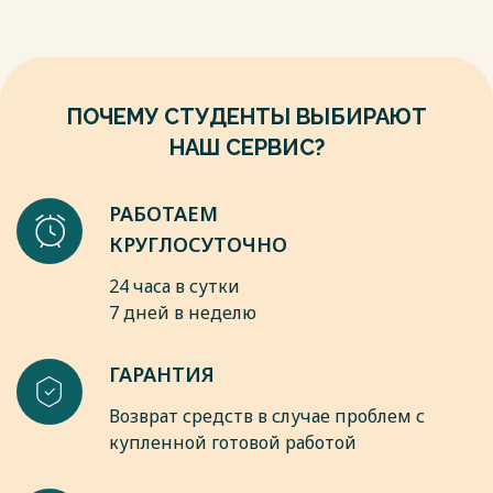
Сулейманова. М.: КноРус, 2016. 344 с.
8. Мачульская Е.Е. Право социального обеспечения / Е.Е.
Мачульская. - М.: Юрайт, 2016. - 442 с.
9. Токарева Е.А. Вопросы использования термина «стаж» в
трудовом праве и праве социального обеспечения / Е.А.
ПОЧЕМУ СТУДЕНТЫ ВЫБИРАЮТ
Токарева // Вестник Уральского юриди-ческого института
МВД России. - 2015. - № 4. - С. 67 - 70.
НАШ СЕРВИС?
10. Фильчакова С.Ю. Трудовой стаж как юридический факт /
С.Ю. Фильчакова // Академический юридический журнал. -
2016. - № 4. - С. 25 - 36.
РАБОТАЕМ
11. Беляев В.П. «Право социального обеспечения» - М.:
КРУГЛОСУТОЧНО
«Проспект», 2013 г.
Весь текст будет доступен
после покупки
24 часа в сутки
7 дней в неделю
ГАРАНТИЯ
Возврат средств в случае проблем с
купленной готовой работой