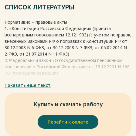
Весь текст будет доступен
после покупки
СПИСОК ЛИТЕРАТУРЫ
Нормативно – правовые акты
1. «Конституция Российской Федерации» (принята
всенародным голосованием 12.12.1993) (с учетом поправок,
внесенных Законами РФ о поправках к Конституции РФ от
30.12.2008 N 6-ФКЗ, от 30.12.2008 N 7-ФКЗ, от 05.02.2014 N
2-ФКЗ, от 21.07.2014 N 11-ФКЗ)
2. Федеральный закон «О государственном пенсионном
обеспечении в Российской Федерации» от 15.12.2001 N 166-
ФЗ (последняя редакция)
3. Федеральный закон «Об основах социального
Показать еще текст
обслуживания граждан в Рос-сийской Федерации» от
28.12.2013 N 442-ФЗ (последняя редакция)
4. Федеральный закон «О страховых пенсиях» от 28.12.2013
Купить и скачать работу
N 400-ФЗ (последняя редакция)
Основная литература
5.Кожевников С.Н. теория права: курс лекций
Перейти к оплате
6.Агашев Д.В. Право социального обеспечения
7. Сулейманова Г.В. Право социального обеспечения / Г.В.