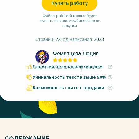
Купить работу
Файл с работой можно будет
скачать в личном кабинете после
покупки
Страниц:
22
Год написания:
2023
Фемитцева Люция
Гарантия безопасной покупки
Сообщить о нарушении авторских прав
Уникальность текста выше 50%
Возможность снять с продажи
СОДЕРЖАНИЕ