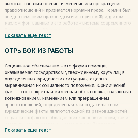
вызывает возникновение, изменение или прекращение
правоотношений и признается нормами права. Термин был
введен немецким правоведом и историком Фридрихом
Карлом фон Савиньи в его работе «Система современного
Римского права». Юридические факты были связаны с
Показать еще текст
гражданским правом и развивались учеными, такими как
Генрих Денбург, Рудольф Зом, Георг Фридрих Пухта.
Основным признаком юридического факта является его
ОТРЫВОК ИЗ РАБОТЫ
способность вызывать правовые последствия. Важное
значение имеют юридические факты в социальном
Социальное обеспечение – это форма помощи,
обеспечении, где они определяют право лица на получение
оказываемая государством утвержденному кругу лиц в
помощи или содержания со стороны государства.
определенных юридических ситуациях, с целью
Например, Конституция Российской Федерации
выравнивания их социального положения. Юридический
гарантирует каждому на социальное обеспечение по
факт – это конкретная жизненная обста-новка, связанная с
возрасту, в случае болезни, инвалидности, потери
возникновением, изменением или прекращением
кормильца, для воспитания детей и в иных случаях.
правоотношений, определенная законодательством.
Весь текст будет доступен
после покупки
Юридические факты являются одной из разновидностей
социальных фактов, обладающих как позитивными, так и
негативными качествами. Их юридический характер
Показать еще текст
определен законодательством, что делает их значимыми в
рамках правовых отношений.