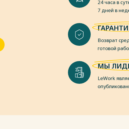
24 часа в сут
7 дней в не
 потоками в системе обеспечения
 М. С. Власова, Т. Б. Альгина. –
ГАРАНТИ
писки Международного банковского
Возврат сред
управления денежными потоками
епосредственный // Финансовая
готовой раб
 развития : сборник статей по
, Саратов, 19–20 мая 2020 года. –
МЫ ЛИД
ический институт (филиал)
ного образовательного учреждения
LeWork явля
мический университет им. Г.В.
опубликован
т : учебник для прикладного
ева, К. В. Кардапольцев. — Москва :
акалавр. Прикладной курс). — ISBN
енный