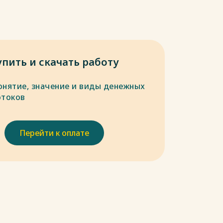
упить и скачать работу
онятие, значение и виды денежных
отоков
Перейти к оплате