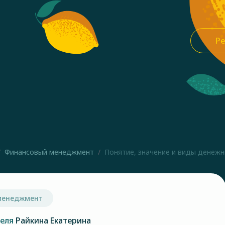
Ре
Финансовый менеджмент
Понятие, значение и виды денеж
менеджмент
теля
Райкина Екатерина