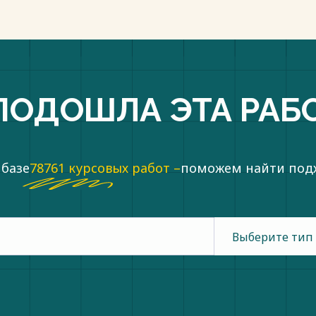
пки
ПОДОШЛА ЭТА РАБ
 базе
78761 курсовых работ –
поможем найти по
Выберите тип