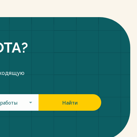
ОТА?
дходящую
 работы
Найти