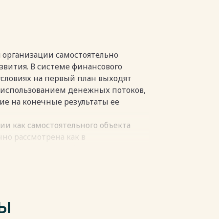
и 29
я организации самостоятельно
звития. В системе финансового
пки
словиях на первый план выходят
 использованием денежных потоков,
ие на конечные результаты ее
и как самостоятельного объекта
но рассмотрена как в
атуре по вопросам финансового
за денежных потоков предприятия и
и.
ТЫ
вления денежными потоками