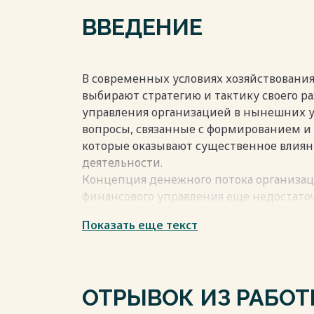
3.2 Оценка экономической эффективност
ВВЕДЕНИЕ
Заключение 34
Библиографический список 35
Приложения 40
В современных условиях хозяйствовани
выбирают стратегию и тактику своего ра
Весь текст будет доступен
после поку
управления организацией в нынешних у
вопросы, связанные с формированием и
которые оказывают существенное влиян
деятельности.
Концепция денежного потока организаци
финансового управления еще недостаточ
отечественной, так и зарубежной литер
Показать еще текст
управления.
Цель исследования – проведение анали
разработка направлений их оптимизаци
Задачи исследования:
ОТРЫВОК ИЗ РАБО
- изучить теоретические основы упра