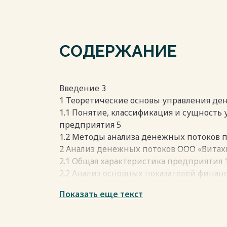
СОДЕРЖАНИЕ
Введение 3
1 Теоретические основы управления д
1.1 Понятие, классификация и сущност
предприятия 5
1.2 Методы анализа денежных потоков 
2 Анализ денежных потоков ООО «Витах
2.1 Общая характеристика предприятия 
2.2 Анализ основных показателей финан
2.3 Анализ денежных потоков предприя
Показать еще текст
3 Повышение эффективности управлен
«Витахим» 22
3.1 Направления оптимизации денежных