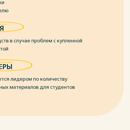
ки
делю
Я
ств в случае проблем с купленной
отой
ЕРЫ
ется лидером по количеству
ных материалов для студентов