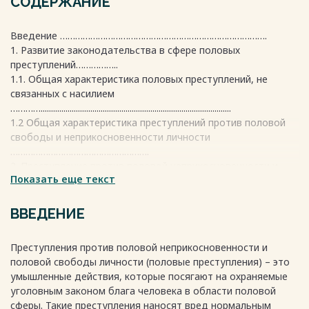
СОДЕРЖАНИЕ
Введение ……………………………………………………………………….
1. Развитие законодательства в сфере половых
преступлений……………..
1.1. Общая характеристика половых преступлений, не
связанных с насилием
…………............................................................................................
1.2 Общая характеристика преступлений против половой
свободы и неприкосновенности личности
……………………………………………….
2. Преступление против половой неприкосновенности и
Показать еще текст
половой свободы личности, совершаемые насильственным
способом………………………...
2.1. Угроза убийством и угроза причинением тяжкого вреда
ВВЕДЕНИЕ
здоровью при насильственных действиях сексуального
характера и при изнасиловании
Преступления против половой неприкосновенности и
…….......................................................................................................................
половой свободы личности (половые преступления) – это
2.2 Разграничение насильственных действий сексуального
умышленные действия, которые посягают на охраняемые
характера от развратных действий
уголовным законом блага человека в области половой
……………………………………………………………………
сферы. Такие преступления наносят вред нормальным