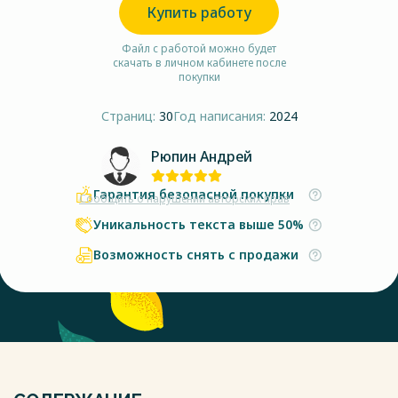
Купить работу
Файл с работой можно будет
скачать в личном кабинете после
покупки
Страниц:
30
Год написания:
2024
Рюпин Андрей
Гарантия безопасной покупки
Сообщить о нарушении авторских прав
Уникальность текста выше 50%
Возможность снять с продажи