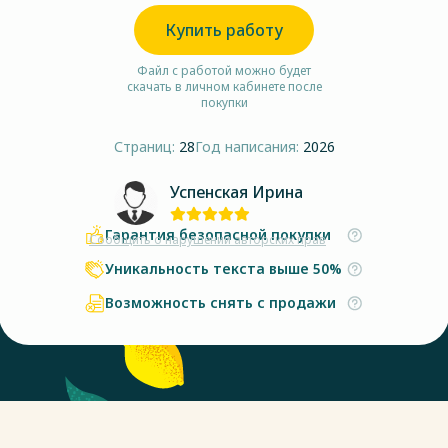
Купить работу
Файл с работой можно будет
скачать в личном кабинете после
покупки
Страниц:
28
Год написания:
2026
Успенская Ирина
Гарантия безопасной покупки
Сообщить о нарушении авторских прав
Уникальность текста выше 50%
Возможность снять с продажи