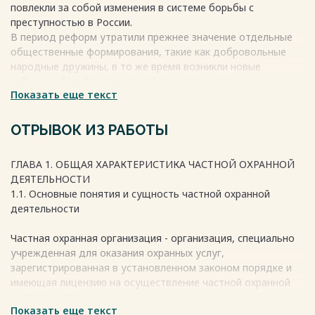
повлекли за собой изменения в системе борьбы с
ЗАКЛЮЧЕНИЕ………………………………………………………………...26
преступностью в России.
СПИСОК ИСПОЛЬЗОВАННЫХ ИСТОЧНИКОВ И ЛИТЕРАТУРЫ
В период реформ утратили прежнее значение отдельные
…....27
общественные формирования, такие как добровольные
народные дружины, в то же время возникли новые
Весь текст будет доступен
после покупки
субъекты борьбы с преступностью. Интенсивно начал
Показать еще текст
развиваться институт частной охранной деятельности.
В настоящее время частной охранной деятельностью в РФ
занимается около 25 тысяч частных охранных организаций,
ОТРЫВОК ИЗ РАБОТЫ
представляющих на договорных условиях услуги по
защите жизни и здоровья граждан, охране грузов,
ГЛАВА 1. ОБЩАЯ ХАРАКТЕРИСТИКА ЧАСТНОЙ ОХРАННОЙ
консультации по защите от преступных посягательств и
ДЕЯТЕЛЬНОСТИ
т.д.
1.1. Основные понятия и сущность частной охранной
Создано значительное количество негосударственных
деятельности
учебных центров и школ по подготовке частных
охранников.
Частная охранная организация - организация, специально
учрежденная для оказания охранных услуг,
Весь текст будет доступен
после покупки
зарегистрированная в установленном законом порядке и
имеющая лицензию на осуществление частной охранной
деятельности.
Показать еще текст
В соответствии со статьей 3 Федерального закона