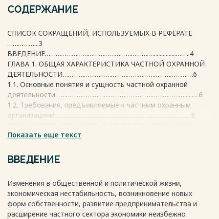
СОДЕРЖАНИЕ
СПИСОК СОКРАЩЕНИЙ, ИСПОЛЬЗУЕМЫХ В РЕФЕРАТЕ
……………...3
ВВЕДЕНИЕ……………………………………………………................……..4
ГЛАВА 1. ОБЩАЯ ХАРАКТЕРИСТИКА ЧАСТНОЙ ОХРАННОЙ
ДЕЯТЕЛЬНОСТИ……………………………………………………………….6
1.1. Основные понятия и сущность частной охранной
деятельности………………………………………………………………..........6
1.2. Требования, предъявляемые к частным охранным
организациям.............................................................................................8
ГЛАВА 2. ОРГАНИЗАЦИОННО-ПРАВОВОЙ МЕХАНИЗМ
Показать еще текст
ОБЕСПЕЧЕНИЯ ЧАСТНОЙ ОХРАННОЙ ДЕЯТЕЛЬНОСТИ ..
………….12
2.1. Лицензирование частной охранной деятельности
ВВЕДЕНИЕ
……………..12
2.2. Контроль и надзор за частной охранной
Изменения в общественной и политической жизни,
деятельностью ……..20
экономическая нестабильность, возникновение новых
2.3. Ответственность за осуществление незаконной
форм собственности, развитие предпринимательства и
частной охранной
расширение частного сектора экономики неизбежно
деятельности…………………………………………………………….22