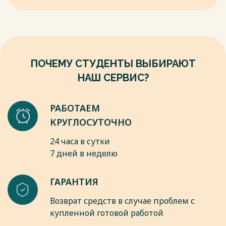
Российская газета. 2011. № 138.
1.6. Вопросы частной детективной (сыскной) и частной
охранной деятельности: Постановление Правительства от
14.08.1992 г. № 587 // Собрание актов Президента и
Правительства Российской Федерации. 1992. № 8, ст. 506.
ПОЧЕМУ СТУДЕНТЫ ВЫБИРАЮТ
Весь текст будет доступен
после покупки
НАШ СЕРВИС?
РАБОТАЕМ
КРУГЛОСУТОЧНО
24 часа в сутки
7 дней в неделю
ГАРАНТИЯ
Возврат средств в случае проблем с
купленной готовой работой