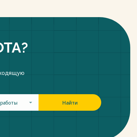
ОТА?
дходящую
 работы
Найти