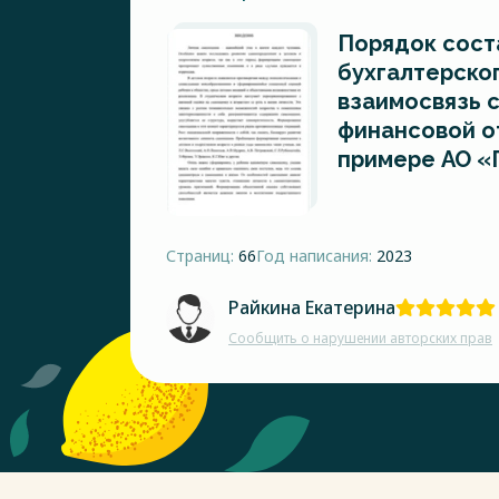
Порядок сост
бухгалтерског
взаимосвязь 
финансовой о
примере АО «
Страниц:
66
Год написания:
2023
Райкина Екатерина
Сообщить о нарушении авторских прав