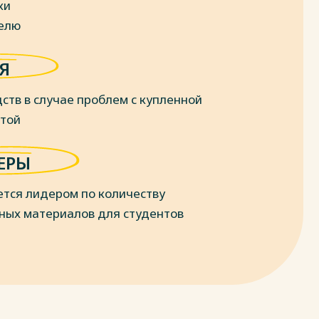
ки
делю
Я
ств в случае проблем с купленной
отой
ЕРЫ
ется лидером по количеству
ных материалов для студентов