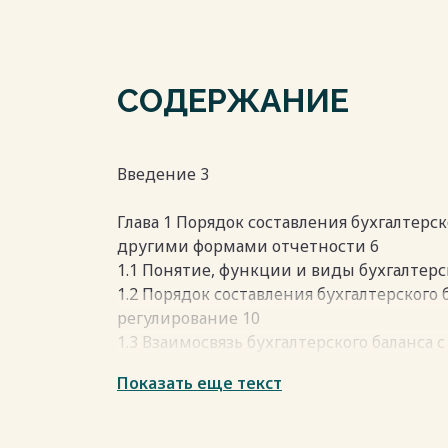
СОДЕРЖАНИЕ
Введение 3
Глава 1 Порядок составления бухгалтерск
другими формами отчетности 6
1.1 Понятие, функции и виды бухгалтерск
1.2 Порядок составления бухгалтерского 
регулирование 10
1.3 Взаимосвязь бухгалтерского баланса
Показать еще текст
Глава 2 Формирование бухгалтерского ба
2.1 Организационно-экономическая хара
2.2 Подготовительные работы перед сос