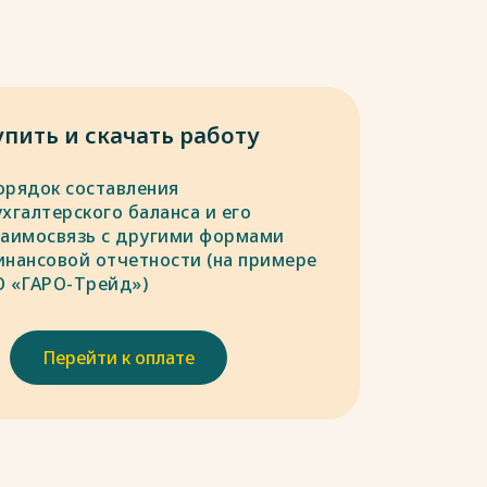
упить и скачать работу
орядок составления
хгалтерского баланса и его
заимосвязь с другими формами
инансовой отчетности (на примере
О «ГАРО-Трейд»)
Перейти к оплате