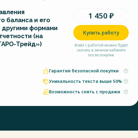
авления
1 450 ₽
о баланса и его
с другими формами
Купить работу
тчетности (на
ГАРО-Трейд»)
Файл с работой можно будет
скачать в личном кабинете
после покупки
Гарантия безопасной покупки
Уникальность текста выше 50%
Возможность снять с продажи