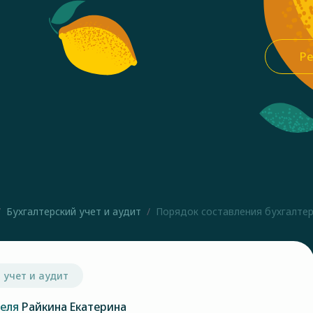
Ре
Бухгалтерский учет и аудит
Порядок составления бухгалтерск
 учет и аудит
теля
Райкина Екатерина