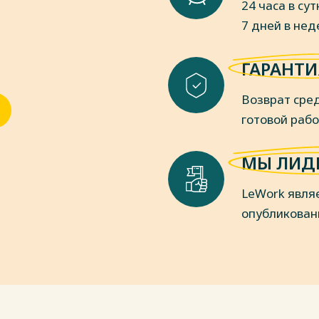
24 часа в сут
ultant.ru/, свободный (дата
7 дней в не
ебник / Е.И. Костюкова [и др.]. –
ГАРАНТИ
енный аграрный университет, 2018. –
Возврат сред
Т. М. Рогуленко [и др.]. – М.: КноРус,
готовой раб
нализ: Учебное пособие / О.И.
Ерохина. – М.: Форум, НИЦ ИНФРА-М,
МЫ ЛИД
й деятельности предприятия /Н.А.
LeWork явля
18. – 346 с.
опубликован
 финансово-хозяйственной
ие. / О.В. Грищенко. – Таганрог: Изд-
пки