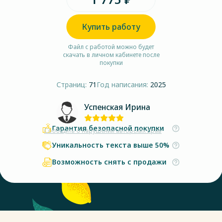
Купить работу
Файл с работой можно будет
скачать в личном кабинете после
покупки
Страниц:
71
Год написания:
2025
Успенская Ирина
Гарантия безопасной покупки
Сообщить о нарушении авторских прав
Уникальность текста выше 50%
Возможность снять с продажи