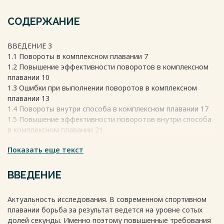
СОДЕРЖАНИЕ
ВВЕДЕНИЕ 3
1.1 Повороты в комплексном плавании 7
1.2 Повышение эффективности поворотов в комплексном
плавании 10
1.3 Ошибки при выполнении поворотов в комплексном
плавании 13
1.4 Повороты внутри способа в комплексном плавании 17
1.5 Повышение эффективности поворотов внутри способа
в комплексном плавании 21
1.6 Отстающие звенья в выполнении поворотов внутри
Показать еще текст
способа в комплексном плавании 24
ГЛАВА 2 МЕТОДЫ И ОРГАНИЗАЦИЯ ИССЛЕДОВАНИЯ 28
1.2 Методы исследования 28
ВВЕДЕНИЕ
2.1.1 Теоретический анализ и обобщение научной и
учебной литературы 28
Актуальность исследования. В современном спортивном
2.1.2 Опрос (анкетирование) 29
плавании борьба за результат ведется на уровне сотых
2.1.3 Педагогический эксперимент 30
долей секунды. Именно поэтому повышенные требования