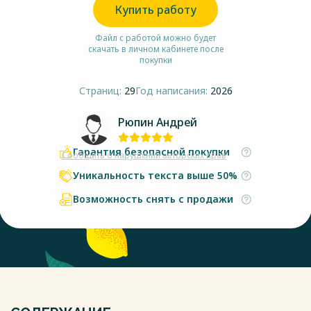
Купить работу
Файл с работой можно будет
скачать в личном кабинете после
покупки
Страниц:
29
Год написания:
2026
Рюпин Андрей
Гарантия безопасной покупки
Сообщить о нарушении авторских прав
Уникальность текста выше 50%
Возможность снять с продажи