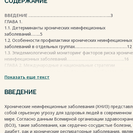
СОДЕРЖАНИЕ
ВВЕДЕНИЕ ………………………………………………………….……...3
ГЛАВА 1.
1.1. Детерминанты хронических неинфекционных
заболеваний……...5
1.2. Особенности профилактики хронических неинфекционных
заболеваний в отдельных группах…………………………………………12
1.3. Эпидемиологический мониторинг факторов риска хрониче
неинфекционных заболеваний……………………………………………..16
ГЛАВА 2. Международные и национальные стратегии
профилактики хронических неинфекционных заболеваний……
Показать еще текст
2.1 . Европейская стратегия ВОЗ по профилактике и борьбе с
неинфекционными заболеваниями……………………………….…5
2.2. Основные стратегии профилактики хронических
ВВЕДЕНИЕ
неинфекционных
заболеваний……………………………………………………………….…6
Хронические неинфекционные заболевания (ХНИЗ) представ
2.3. Проблема догоспитальной смертности и пути ее
собой серьезную угрозу для здоровья людей в современном
снижения………..8
мире. Согласно данным Всемирной организации здравоохран
2.4. Практический пример реализации профилактических
(ВОЗ), такие заболевания, как сердечно-сосудистые болезни,
программ...12
диабет, рак и хронические респираторные заболевания, явля