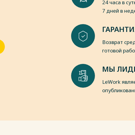
24 часа в сут
 2018. - 336 с.
7 дней в не
нансового состояния предприятия
С. 272-275. - URL
ГАРАНТИ
бращения: 08.01.2019 г.)
 хозяйственной деятельности: Учебник
Возврат сред
 Свободин. - М.: КноРус, 2016. - 360 c.
пки
готовой раб
МЫ ЛИД
LeWork явля
опубликован