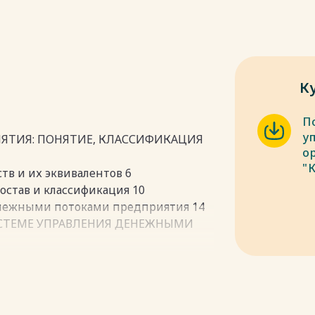
К
П
у
ИЯТИЯ: ПОНЯТИЕ, КЛАССИФИКАЦИЯ
о
"
тв и их эквивалентов 6
остав и классификация 10
енежными потоками предприятия 14
ИСТЕМЕ УПРАВЛЕНИЯ ДЕНЕЖНЫМИ
спечение в системе управления
2
денежных потоков 24
ических показателей денежных