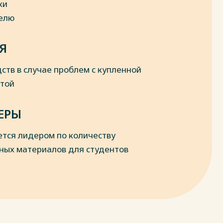
ки
делю
Я
ств в случае проблем с купленной
отой
ЕРЫ
ется лидером по количеству
ных материалов для студентов