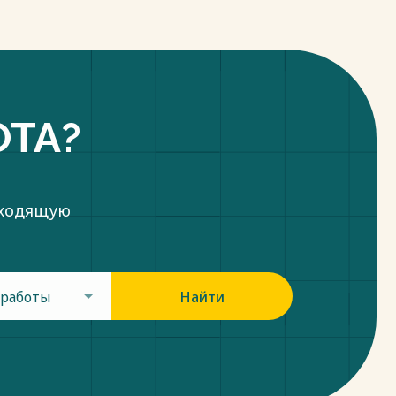
ОТА?
дходящую
 работы
Найти