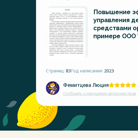
Повышение э
управления 
средствами о
примере ООО 
Страниц:
83
Год написания:
2023
Фемитцева Люция
Сообщить о нарушении авторских прав