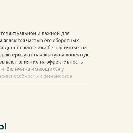
РАВЛЕНИЯ ДЕНЕЖНЫМИ СРЕДСТВАМИ
изации 40
ков организации 47
тся актуальной и важной для
нежными потоками 65
а являются частью его оборотных
х денег в кассе или безналичных на
характеризуют начальную и конечную
зывают влияние на эффективность
ти. Величина имеющихся у
тежеспособность и финансовое
пки
ные денежные запасы для оплаты
иций, однако излишние запасы
 снижает эффективность их
ерям за счет обесценивания в
ТЫ