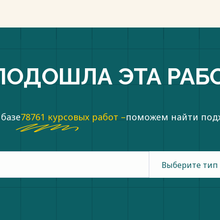
ПОДОШЛА ЭТА РАБ
 базе
78761 курсовых работ –
поможем найти по
Выберите тип