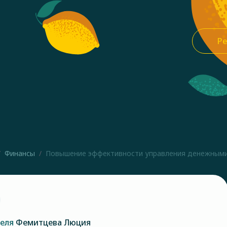
Ре
Финансы
Повышение эффективности управления денежными 
теля
Фемитцева Люция