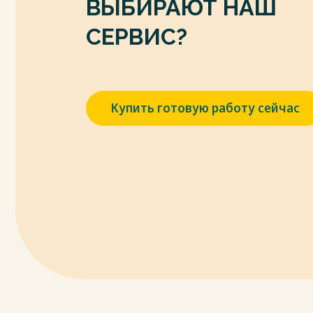
ВЫБИРАЮТ НАШ
Е.П.Жарковская, Б.Е.Бродский - М.: Омега-Л,
9. Игнатьева, Е.В. Методика анализа фи
СЕРВИС?
[Текст]: // Молодой ученый. - 2015. - №5. - 
https://moluch.ru/archive/85/15991/ (дата о
10. Качкова, О.Е. Экономический анализ
[Текст]/ О.Е. Качкова, М.В. Косолапова, В.А.
Купить готовую работу сейчас
Весь текст будет доступен
после поку