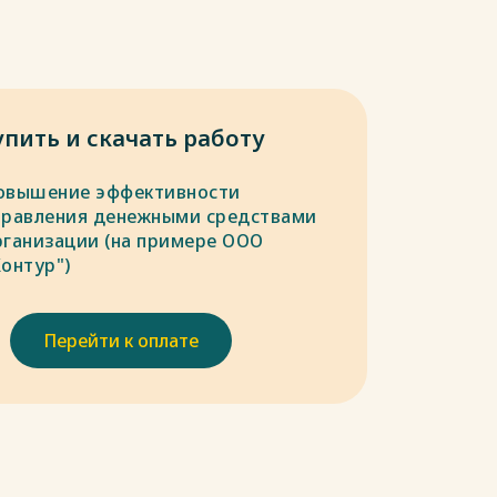
упить и скачать работу
овышение эффективности
правления денежными средствами
рганизации (на примере ООО
Контур")
Перейти к оплате