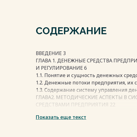
СОДЕРЖАНИЕ
ВВЕДЕНИЕ 3
ГЛАВА 1. ДЕНЕЖНЫЕ СРЕДСТВА ПРЕДПР
И РЕГУЛИРОВАНИЕ 6
1.1. Понятие и сущность денежных средс
1.2. Денежные потоки предприятия, их с
1.3. Содержание систему управления д
ГЛАВА2. МЕТОДИЧЕСКИЕ АСПЕКТЫ В С
СРЕДСТВАМИ ПРЕДПРИЯТИЯ 22
2.1. Информационно-аналитические обе
Показать еще текст
денежными средствами предприятия 2
2.2. Содержание комплексного анализа 
2.3. Методика расчета основных аналит