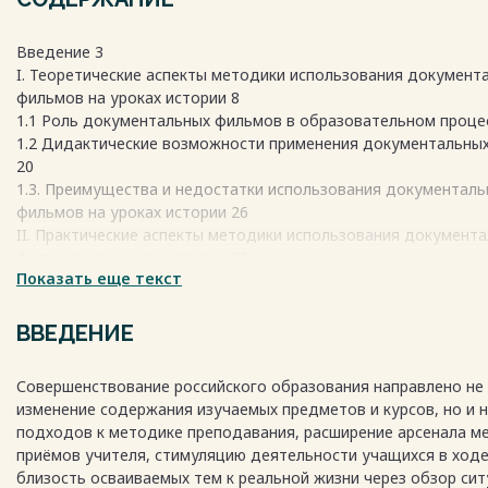
Введение 3
I. Теоретические аспекты методики использования документ
фильмов на уроках истории 8
1.1 Роль документальных фильмов в образовательном проце
1.2 Дидактические возможности применения документальны
20
1.3. Преимущества и недостатки использования документаль
фильмов на уроках истории 26
II. Практические аспекты методики использования документ
фильмов на уроках истории 32
Показать еще текст
2.1. Методика использования документальных фильмов на ур
истории 32
2.2. Эффективность использования документальных фильмов 
ВВЕДЕНИЕ
истории 41
2.3. Рекомендации по использованию документальных фильм
Совершенствование российского образования направлено не 
уроках истории 54
изменение содержания изучаемых предметов и курсов, но и 
Заключение 57
подходов к методике преподавания, расширение арсенала м
Список источников и литературы 59
приёмов учителя, стимуляцию деятельности учащихся в ходе
Приложения 63
близость осваиваемых тем к реальной жизни через обзор сит
Весь текст будет доступен
после покупки