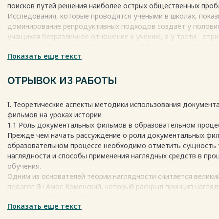
поисков путей решения наиболее острых общественных проб
Исследования, которые проводятся учёными в школах, показ
доминирование репродуктивных подходов создаёт у полови
учащихся безразличное отношение к учению, а у трети - отр
отношение. Именно поэтому важно, чтобы ученик не был па
Показать еще текст
объектом воздействия, а мог самостоятельно найти необхо
информацию, обменяться мнением по определённой проблем
своими сверстниками, участвовать в дискуссиях, находить а
ОТРЫВОК ИЗ РАБОТЫ
контраргументы. Учение становится учебной деятельностью 
когда школьник овладевает не только знаниями, но и способ
I. Теоретические аспекты методики использования документ
приобретения. К сожалению, на уроках истории пока преобл
фильмов на уроках истории
источника информации - учитель и учебник, что представляе
1.1 Роль документальных фильмов в образовательном проце
недостаточным в условия современного быстро меняющегос
Прежде чем начать рассуждение о роли документальных фи
Весь текст будет доступен
после покупки
образовательном процессе необходимо отметить сущность 
наглядности и способы применения наглядных средств в про
обучения.
Одним из основателей теории наглядности считается велики
педагог Ян Амос Коменский, который раскрыл принцип нагляд
дал определение наглядности как привлечение всех органов 
Показать еще текст
лучшему восприятию вещей и явлений. В основу познания и 
поставил чувственный опыт. В своем труде «Великая дидакти