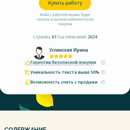
Купить работу
Файл с работой можно будет
скачать в личном кабинете после
покупки
Страниц:
61
Год написания:
2024
Успенская Ирина
Гарантия безопасной покупки
Сообщить о нарушении авторских прав
Уникальность текста выше 50%
Возможность снять с продажи
СОДЕРЖАНИЕ