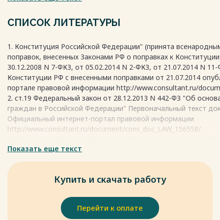
случая принятия новой конституции. Запрещено издавать но
ограничивают данные права. Невнесение каких-либо прав и с
СПИСОК ЛИТЕРАТУРЫ
означает отсутствия данных прав и свобод.
Весь текст будет доступен
после покупки
1. Конституция Российской Федерации" (принята всенародным
поправок, внесенных Законами РФ о поправках к Конституции 
30.12.2008 N 7-ФКЗ, от 05.02.2014 N 2-ФКЗ, от 21.07.2014 N 1
Конституции РФ с внесенными поправками от 21.07.2014 опу
портале правовой информации http://www.consultant.ru/docu
2. ст.19 Федеральный закон от 28.12.2013 N 442-ФЗ "Об осно
граждан в Российской Федерации" Первоначальный текст до
Официальный интернет-портал правовой информации
http://www.consultant.ru/document/cons_doc_LAW_156558/
3. Федеральный закон "О социальной защите инвалидов в Рос
Показать еще текст
181-ФЗ (последняя редакция) Первоначальный текст докумен
Официальный интернет-портал правовой информации
http://www.consultant.ru/document/cons_doc_LAW_8559/
Купить и скачать работу
4. "Трудовой кодекс Российской Федерации" от 30.12.2001 N 19
Первоначальный текст документа опубликован в изданиях О
правовой информации
Перейти к оплате
http://www.consultant.ru/document/cons_doc_LAW_34683/98b31