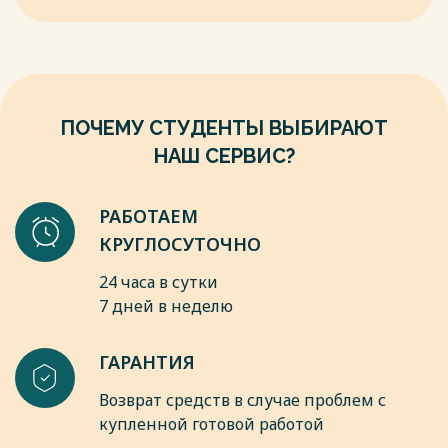
5. Закон РФ "О пенсионном обеспечении лиц, проходивших во
внутренних дел, Государственной противопожарной службе, 
наркотических средств и психотропных веществ, учреждения
системы, войсках национальной гвардии Российской Федерации
(последняя редакция) Первоначальный текст документа опу
интернет-портал правовой информации http://www.consultant
ПОЧЕМУ СТУДЕНТЫ ВЫБИРАЮТ
6. Постановление Правительства РФ от 07.08.1995 N 790 (ред. 
реализации Концепции реформы системы пенсионного обеспе
НАШ СЕРВИС?
Первоначальный текст документа опубликован в изданиях О
правовой информации http://www.consultant.ru/document/con
7. Федеральный закон "О государственном пенсионном обесп
РАБОТАЕМ
15.12.2001 N 166-ФЗ (последняя редакция) Первоначальный т
КРУГЛОСУТОЧНО
изданиях Официальный интернет-портал правовой информац
http://www.consultant.ru/document/cons_doc_LAW_34419/
24 часа в сутки
8. Федеральный закон "Об обязательном пенсионном страхов
7 дней в неделю
15.12.2001 N 167-ФЗ (последняя редакция) Первоначальный т
изданиях Официальный интернет-портал правовой информац
ГАРАНТИЯ
http://www.consultant.ru/document/cons_doc_LAW_34447/
Весь текст будет доступен
после покупки
Возврат средств в случае проблем с
купленной готовой работой