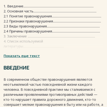
1. Введение..................................................................................................
2. Основная часть........................................................................................
2.1 Понятие правонарушения.....................................................................
2.2 Признаки правонарушения...................................................................
2.3 Виды правонарушения..........................................................................
2.4 Причины правонарушения...................................................................
3. Заключение ..............................................................................................
4. Список используемой
литературы.........................................................
Весь текст будет доступен
Показать еще текст
после покупки
ВВЕДЕНИЕ
В современном обществе правонарушения являются
неотъемлемой частью повседневной жизни каждого
человека. В повседневной практике мы сталкиваемся с
различными проявлениями противоправных действий —
кто-то нарушает правила дорожного движения, кто-то
совершает мелкие правонарушения в быту или на работе, а