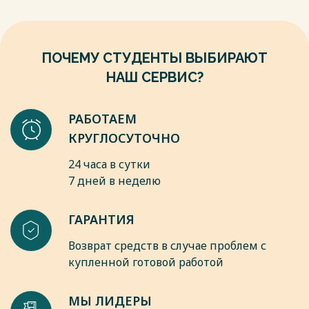
осознанно совершает деяние, зная о его
противоправности), либо в форме неосторожности (когда
лицо допускает нарушение по неосторожности). Важным
является также момент установления вины, поскольку
ПОЧЕМУ СТУДЕНТЫ ВЫБИРАЮТ
ответственность наступает только при наличии вины
НАШ СЕРВИС?
субъекта.
Весь текст будет доступен
после покупки
РАБОТАЕМ
КРУГЛОСУТОЧНО
24 часа в сутки
7 дней в неделю
ГАРАНТИЯ
Возврат средств в случае проблем с
купленной готовой работой
МЫ ЛИДЕРЫ