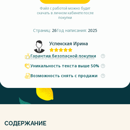
Файл с работой можно будет
скачать в личном кабинете после
покупки
Страниц:
26
Год написания:
2025
Успенская Ирина
Гарантия безопасной покупки
Сообщить о нарушении авторских прав
Уникальность текста выше 50%
Возможность снять с продажи
СОДЕРЖАНИЕ