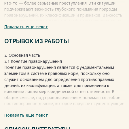
кто-то — более серьезные преступления. Эти ситуации
подчеркивают важность глубокого понимания природы
правонарушений, их классификации и признаков. Важность
этого заключается не только в необходимости правильно
Показать еще текст
квалифицировать противоправные деяния для назначения
соответствующего наказания или меры ответственности,
но и в формировании у граждан уважения к правовым
ОТРЫВОК ИЗ РАБОТЫ
нормам, воспитании правовой культуры и ответственности
за свои поступки. Ведь именно знание своих прав и
2. Основная часть
обязанностей, умение отличать допустимое поведение от
2.1 понятие правонарушения
противоправного, помогают создавать гражданское
Понятие правонарушения является фундаментальным
общество, основанное на правопорядке и справедливости.
элементом в системе правовых норм, поскольку оно
Весь текст будет доступен
после покупки
служит основанием для определения противоправных
деяний, их квалификации, а также для применения к
виновным лицам мер юридической ответственности. В
общем смысле, под правонарушением понимается любое
противоправное деяние, которое нарушает существующие
правовые нормы и посягает на охраняемые законом
Показать еще текст
общественные отношения, ценности и интересы. Для
более глубокого понимания этого понятия необходимо
рассмотреть его составляющие и признаки, закрепленные в