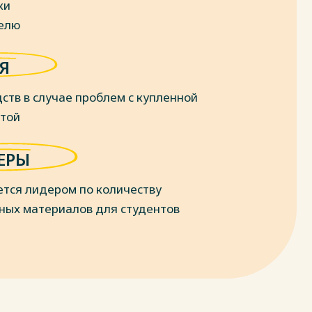
ки
делю
Я
ств в случае проблем с купленной
отой
ЕРЫ
ется лидером по количеству
ных материалов для студентов