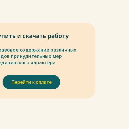
упить и скачать работу
равовое содержание различных
идов принудительных мер
едицинского характера
Перейти к оплате