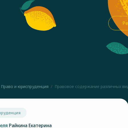
Ре
Право и юриспруденция
Правовое содержание различных вид
пруденция
теля
Райкина Екатерина