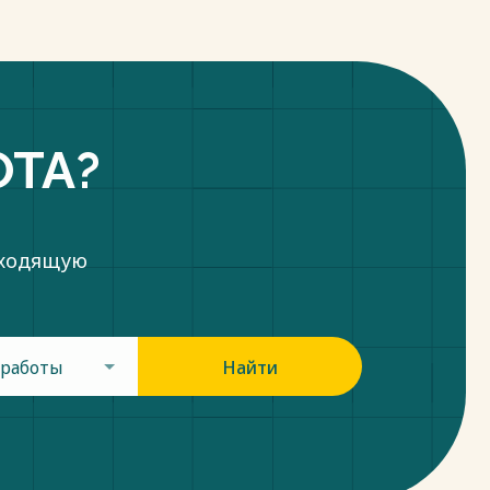
ОТА?
дходящую
 работы
Найти