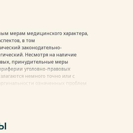
пки
ным мерам медицинского характера,
спектов, в том
ический законодательно-
гический. Несмотря на наличие
ковых, принудительные меры
периферии уголовно-правовых
злагаются немного точно или с
аргинальности означенных проблем
выкладок в отношении
ктера в больших работах по
, напечатанных за последнее
ь работа под редакцией Л.В.
ы отдельные проблемы, относящиеся
ТЫ
вания: общественные