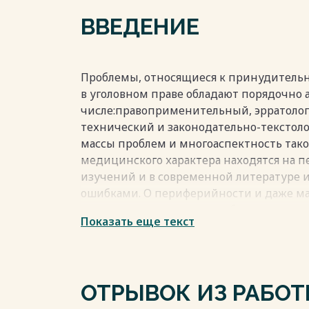
Весь текст будет доступен
после поку
ВВЕДЕНИЕ
Проблемы, относящиеся к принудитель
в уголовном праве обладают порядочно а
числе:правоприменительный, эрратолог
технический и законодательно-текстоло
массы проблем и многоаспектность та
медицинского характера находятся на 
изучений и в современной литературе и
ошибками. О периферийности и даже м
удостоверяет недостаток абстрактных 
Показать еще текст
принудительных мер медицинского хара
актуальным проблемам уголовного права
десятилетие. Исключение составляет лиш
Иногамовой-Хегай, в которой рассказан
ОТРЫВОК ИЗ РАБО
подтвержденных мер. Предмет исследо