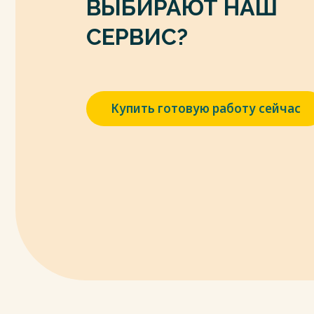
ВЫБИРАЮТ НАШ
Федерации / В.И. Горобцов. - Красноярск. - 
10. Джинджолия, Р. С. Российское уголовн
СЕРВИС?
Учебно-наглядное пособие (схемы) / Р. С
158 с.
Весь текст будет доступен
после поку
Купить готовую работу сейчас