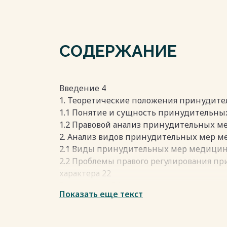
СОДЕРЖАНИЕ
Введение 4
1. Теоретические положения принудите
1.1 Понятие и сущность принудительны
1.2 Правовой анализ принудительных ме
2. Анализ видов принудительных мер м
2.1 Виды принудительных мер медицинс
2.2 Проблемы правого регулирования п
характера 22
Заключение 34
Показать еще текст
Список использованных источников 36