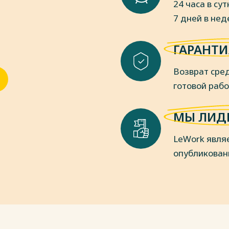
24 часа в сут
2017. – 200 с.
7 дней в не
ое право. В 2 частях. Общая часть.
. Джинджолия. — М.: Прометей. 2018. -
ГАРАНТИ
пки
Возврат сред
готовой раб
МЫ ЛИД
LeWork явля
опубликован