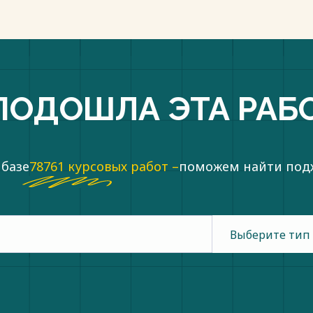
ПОДОШЛА ЭТА РАБ
 базе
78761 курсовых работ –
поможем найти по
Выберите тип