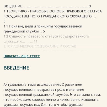
ВВЕДЕНИЕ……………………………………………………................... 3
1 ТЕОРЕТИКО - ПРАВОВЫЕ ОСНОВЫ ПРАВОВОГО СТАТУСА
ГОСУДАРСТВЕННОГО ГРАЖДАНСКОГО СЛУЖАЩЕГО…...
5
1.1 Понятие, цели и принципы государственной
гражданской службы…. 5
1.2 Сущность правового статуса государственного
служащего………… 11
2. ЮРИДИЧЕСКОЕ СОДЕРЖАНИЕ И СОСТАВ
АДМИНИСТРАТИВНО - ПРАВОВОГО ПОЛОЖЕНИЯ
Показать еще текст
(СТАТУСА) ГОСУДАРСТВЕННОГО ГРАЖДАНСКОГО
СЛУЖАЩЕГО РФ В СООТВЕТСТВИИ С ДЕЙСТВУЮЩИМ
ЗАКОНОДАТЕЛЬСТВОМ…………………………………………..
ВВЕДЕНИЕ
Актуальность темы исследования. С развитием
16
государственности, возрастает роль и значение
2.1 Характеристика основных прав и обязанностей
государственной гражданской службы. Это связано с тем,
государственного гражданского
что необходимо своевременно и качественно исполнять
служащего………………………………………………
функции государства. Для того чтобы функции
16