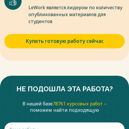
конференции. – М., 2017. - С. 85 - 86.
LeWork является лидером по количеству
опубликованных материалов для
Весь текст будет доступен
после покупки
студентов
Купить готовую работу сейчас
НЕ ПОДОШЛА ЭТА РАБОТА?
В нашей базе
78761 курсовых работ –
поможем найти подходящую