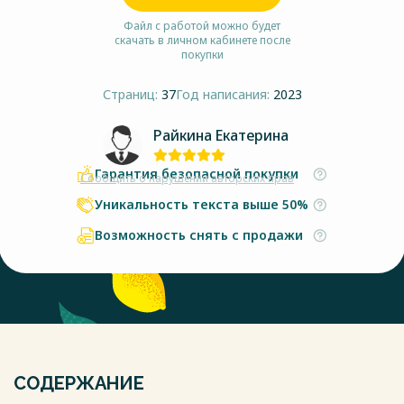
Файл с работой можно будет
скачать в личном кабинете после
покупки
Страниц:
37
Год написания:
2023
Райкина Екатерина
Гарантия безопасной покупки
Сообщить о нарушении авторских прав
Уникальность текста выше 50%
Возможность снять с продажи
СОДЕРЖАНИЕ