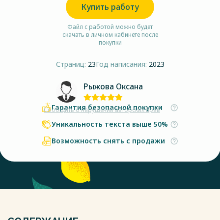
Купить работу
Файл с работой можно будет
скачать в личном кабинете после
покупки
Страниц:
23
Год написания:
2023
Рыжова Оксана
Гарантия безопасной покупки
Сообщить о нарушении авторских прав
Уникальность текста выше 50%
Возможность снять с продажи