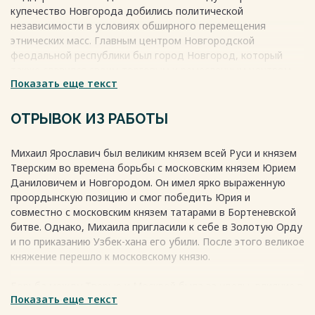
купечество Новгорода добились политической
независимости в условиях обширного перемещения
этнических масс. Главным центром Новгородской
феодальной республики был город Новгород, который
также славился своим торговым и ремесленным центром.
Показать еще текст
Также важными городами являлись: Торжок, Старая Руса,
Ладога, Орешек. Они имели политическое самоуправление
и считались пригородами Великого Новгорода.
ОТРЫВОК ИЗ РАБОТЫ
Государство было феодальной республикой. Высшим
органом государственной власти было вече, на котором
Михаил Ярославич был великим князем всей Руси и князем
могли собираться как городские жители, так и свободное
Тверским во времена борьбы с московским князем Юрием
сельское население. Вече имело право избирать
Даниловичем и Новгородом. Он имел ярко выраженную
посадника, тысяцкого, а также архиепископа. На самом
проордынскую позицию и смог победить Юрия и
деле, власть сосредоточилась в руках боярства, а
совместно с московским князем татарами в Бортеневской
архиепископ стал самым влиятельным. Он получил
битве. Однако, Михаила пригласили к себе в Золотую Орду
значительную часть прав, земель и доходов от киевского
и по приказанию Узбек-хана его убили. После этого великое
князя. Должности посадника и тысяцкого назначались из
княжение перешло к московскому князю.
боярства.
Весь текст будет доступен
после покупки
Борьба между Тверью и Москвой была за уделы, влияние в
Показать еще текст
Новгороде и союз с церковью. Михаил проиграл эту