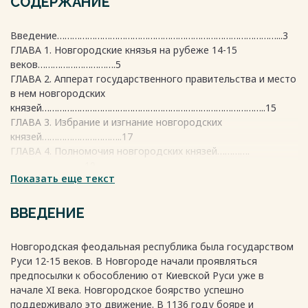
СОДЕРЖАНИЕ
Введение……………………………………………………………………………...3
ГЛАВА 1. Новгородские князья на рубеже 14-15
веков………………………….5
ГЛАВА 2. Апперат государственного правительства и место
в нем новгородских
князей……………………………………………………………………………..15
ГЛАВА 3. Избрание и изгнание новгородских
князей…………………………..17
ГЛАВА 4. Полномочия новгородских князей………….
………………………...19
Показать еще текст
Заключение………………………………………………………………………….21
Список использованной
литературы……………………………………….……..23
ВВЕДЕНИЕ
Весь текст будет доступен
после покупки
Новгородская феодальная республика была государством
Руси 12-15 веков. В Новгороде начали проявляться
предпосылки к обособлению от Киевской Руси уже в
начале XI века. Новгородское боярство успешно
поддерживало это движение. В 1136 году бояре и