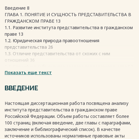
Введение 8
ГЛАВА 1. ПОНЯТИЕ И СУЩНОСТЬ ПРЕДСТАВИТЕЛЬСТВА В
ГРАЖДАНСКОМ ПРАВЕ 13
1.1. Развитие института представительства в гражданском
праве 13
1.2. Юридическая природа правоотношения
представительства 26
1.3. Отличие представительства от схожих с ним
отношений 36
1.4. Специфика субъектного состава представительства 52
Показать еще текст
ГЛАВА 2. ДОВЕРЕННОСТЬ КАК ПРАВОВАЯ ФОРМА
РЕАЛИЗАЦИИ ПРЕДСТАВИТЕЛЬСТВА 59
2.1. Правовая характеристика доверенности, её виды и
ВВЕДЕНИЕ
форма 60
2.2. Порядок выдачи и оформления доверенности 67
Настоящая диссертационная работа посвящена анализу
2.3. Проблемы передоверия полномочий представителя 77
института представительства в гражданском праве
2.4. Особенности прекращения доверенности и признания
Российской Федерации. Объем работы составляет более
её недействительной 84
100 страниц (включая введение, две главы с параграфами,
Заключение 104
заключение и библиографический список). В качестве
Библиографический список 109
источников использованы нормативные правовые акты
Весь текст будет доступен
после покупки