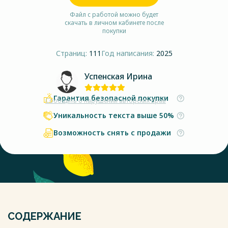
Файл с работой можно будет
скачать в личном кабинете после
покупки
Страниц:
111
Год написания:
2025
Успенская Ирина
Гарантия безопасной покупки
Сообщить о нарушении авторских прав
Уникальность текста выше 50%
Возможность снять с продажи
СОДЕРЖАНИЕ