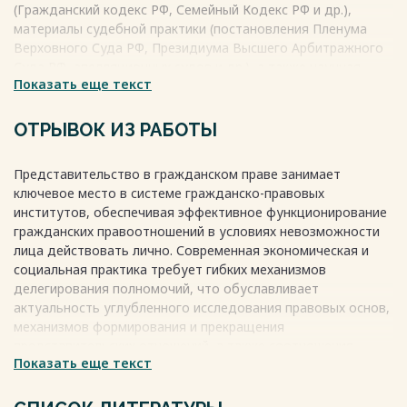
(Гражданский кодекс РФ, Семейный Кодекс РФ и др.),
материалы судебной практики (постановления Пленума
Верховного Суда РФ, Президиума Высшего Арбитражного
Суда РФ, апелляционных судов и др.), а также научная
Показать еще текст
литература (монографии и статьи авторов таких как М.И.
Брагинский, О.А. Красавчиков, А.Г. Карапетов и др. И др.).
Объектом исследования является институт
ОТРЫВОК ИЗ РАБОТЫ
представительства как механизм реализации прав
гражданина, включая его разграничение со иными схожими
Представительство в гражданском праве занимает
институтами (поручительство, комиссия, агентирование,
ключевое место в системе гражданско-правовых
доверительное управление, судебное представительство),
институтов, обеспечивая эффективное функционирование
субъектный состав, доверенность как форму реализации, а
гражданских правоотношений в условиях невозможности
также проблемы передоверия и прекращения полномочий.
лица действовать лично. Современная экономическая и
Весь текст будет доступен
после покупки
социальная практика требует гибких механизмов
делегирования полномочий, что обуславливает
актуальность углубленного исследования правовых основ,
механизмов формирования и прекращения
представительских отношений, а также соотношения
Показать еще текст
представителей и представляемых в рамках гражданского
законодательства и сопутствующих отраслей права. В
контексте развития гражданского права, усиления