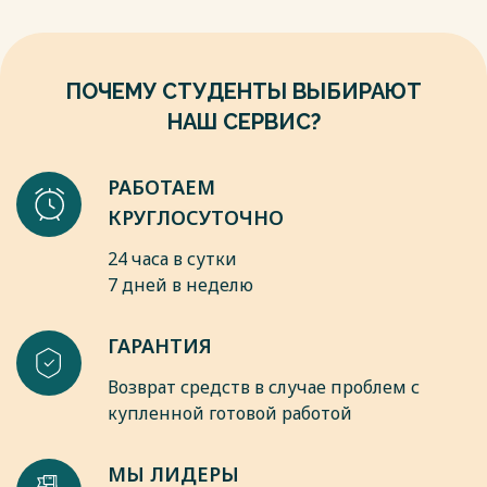
05.02.2025)
6. Федеральный закон от 15.08.1996 N 114-ФЗ (ред. от
23.07.2025) "О порядке выезда из Российской Федерации и
въезда в Российскую Федерацию"
ПОЧЕМУ СТУДЕНТЫ ВЫБИРАЮТ
7. Федеральный закон от 26.10.2002 N 127-ФЗ (ред. от
31.07.2025) "О несостоятельности (банкротстве)".
НАШ СЕРВИС?
Весь текст будет доступен
после покупки
РАБОТАЕМ
КРУГЛОСУТОЧНО
24 часа в сутки
7 дней в неделю
ГАРАНТИЯ
Возврат средств в случае проблем с
купленной готовой работой
МЫ ЛИДЕРЫ