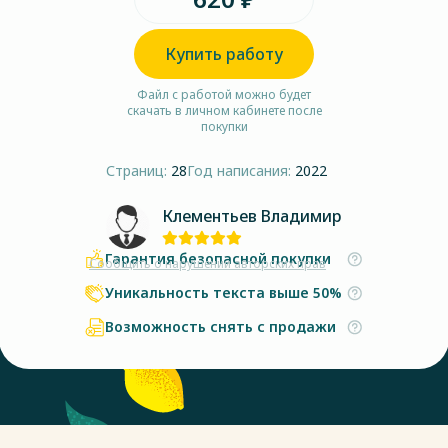
Купить работу
Файл с работой можно будет
скачать в личном кабинете после
покупки
Страниц:
28
Год написания:
2022
Клементьев Владимир
Гарантия безопасной покупки
Сообщить о нарушении авторских прав
Уникальность текста выше 50%
Возможность снять с продажи