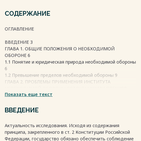
СОДЕРЖАНИЕ
ОГЛАВЛЕНИЕ
ВВЕДЕНИЕ 3
ГЛАВА 1. ОБЩИЕ ПОЛОЖЕНИЯ О НЕОБХОДИМОЙ
ОБОРОНЕ 6
1.1 Понятие и юридическая природа необходимой обороны
6
1.2 Превышение пределов необходимой обороны 9
ГЛАВА 2. ПРОБЛЕМЫ ПРИМЕНЕНИЯ ИНСТИТУТА
НЕОБХОДИМОЙ ОБОРОНЫ СОТРУДНИКАМИ ОРГАНОВ
Показать еще текст
ВНУТРЕННИХ ДЕЛ 13
2.1 Особенности применения необходимой обороны в
деятельности сотрудников органов внутренних дел 13
ВВЕДЕНИЕ
2.2 Актуальные проблемы применения необходимой
обороны сотрудниками органов внутренних дел и пути их
Актуальность исследования. Исходя из содержания
решения 15
принципа, закрепленного в ст. 2 Конституции Российской
ЗАКЛЮЧЕНИЕ 24
Федерации, государство обязано обеспечить соблюдение