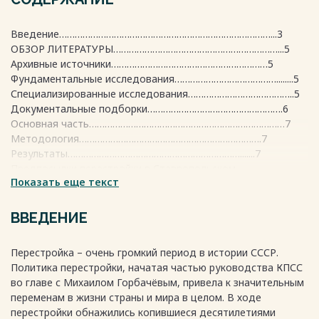
Введение………………………………………………………………………...3
ОБЗОР ЛИТЕРАТУРЫ………………………………………………………...5
Архивные источники……………………………………………………5
Фундаментальные исследования…………………………………........5
Специализированные исследования…………………………………..5
Документальные подборки…………………………………………….6
Основная часть…………………………………………………………………7
Методология…………………………………………………………….7
Результаты………………………………………………………….......7
Предпосылки перестройки в Ставропольском
Показать еще текст
крае…………………7
Реформы и изменения в экономике и политике……………………
8
ВВЕДЕНИЕ
Причины перестройки. Экономические факторы……………………
9
Перестройка – очень громкий период в истории СССР.
Политические аспекты причины перестройки………………………
Политика перестройки, начатая частью руководства КПСС
10
во главе с Михаилом Горбачёвым, привела к значительным
Социокультурные причины перестройки……………………………10
переменам в жизни страны и мира в целом. В ходе
Последствия перестройки в социальной сфере и
перестройки обнажились копившиеся десятилетиями
образовании……11