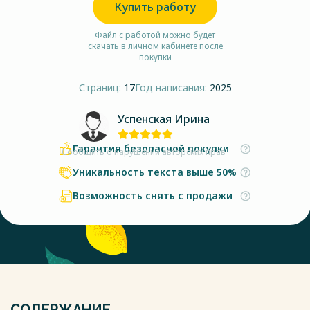
Купить работу
Файл с работой можно будет
скачать в личном кабинете после
покупки
Страниц:
17
Год написания:
2025
Успенская Ирина
Гарантия безопасной покупки
Сообщить о нарушении авторских прав
Уникальность текста выше 50%
Возможность снять с продажи
СОДЕРЖАНИЕ