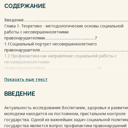
СОДЕРЖАНИЕ
Введение…………..........................................................................................................
Глава 1. Теоретико - методологические основы социальной
работы с несовершеннолетними
правонарушителями…………………………………...……7
1.1Социальный портрет несовершеннолетнего
правонарушителя……………………………………………………………………...….
1.2 Профилактика как направление социальной работы с
несовершеннолетними
правонарушителями………………………………………..…10
Глава 2. Работа с подростками противоправного
Показать еще текст
поведения…………………….17
2.1. Формы и виды работы с подростками противоправного
поведения……..17
ВВЕДЕНИЕ
2.2. Инновационные технологии в социальной работе с
несовершеннолетними
Актуальность исследования Воспитание, здоровье и развити
правонарушителями……………………………………………………………………..
молодежи находится на постоянном, пристальном контроле
Заключение…………………………………………………..………………………… 26
государства. Одной из важнейших задач социальной политик
Библиографический список…….
государства является вопрос профилактики правонарушений
…………………………………………………….29