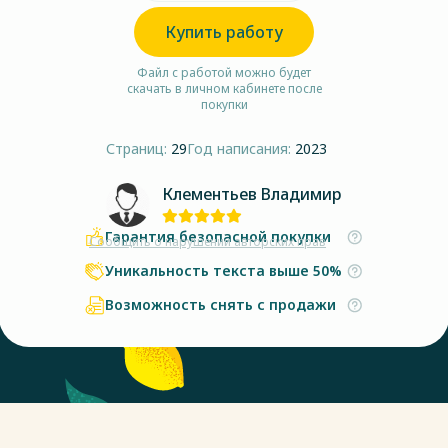
Купить работу
Файл с работой можно будет
скачать в личном кабинете после
покупки
Страниц:
29
Год написания:
2023
Клементьев Владимир
Гарантия безопасной покупки
Сообщить о нарушении авторских прав
Уникальность текста выше 50%
Возможность снять с продажи