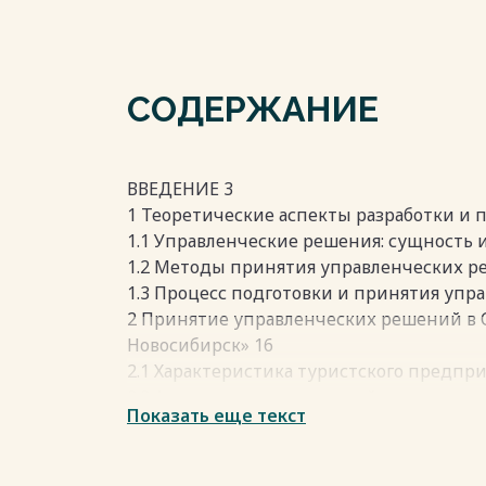
СОДЕРЖАНИЕ
ВВЕДЕНИЕ 3
1 Теоретические аспекты разработки и 
1.1 Управленческие решения: сущность 
1.2 Методы принятия управленческих р
1.3 Процесс подготовки и принятия упр
2 Принятие управленческих решений в 
Новосибирск» 16
2.1 Характеристика туристского предпри
2.2 Анализ организационной структуры 
Показать еще текст
2.3 Порядок и оценка методов приняти
«Музенидис Трэвел-Новосибирск» 23
2.4 Совершенствование управленческих