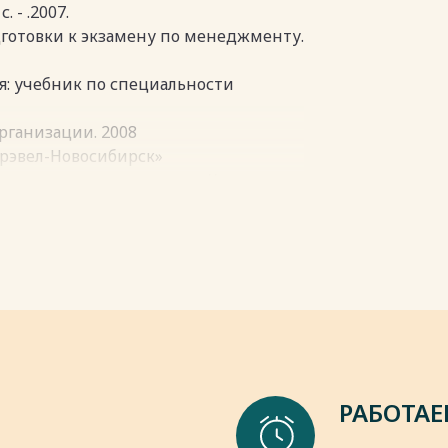
пки
. - .2007.
дготовки к экзамену по менеджменту.
я: учебник по специальности
организации. 2008
рэвел-Новосибирск»
 структуры предприятия //
менеджмента, 1995.
ией З.П. Румянцевой. Москва, 1996.
пки
РАБОТАЕ