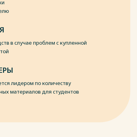
ки
делю
Я
ств в случае проблем с купленной
отой
ЕРЫ
ется лидером по количеству
ных материалов для студентов