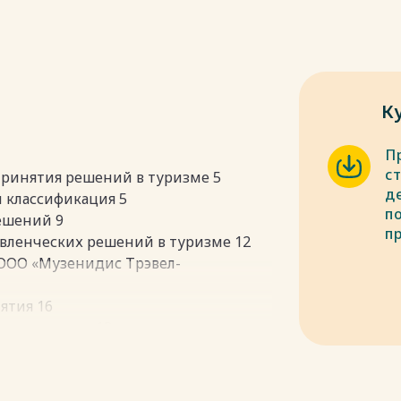
К
П
с
принятия решений в туризме 5
д
и классификация 5
п
ешений 9
п
авленческих решений в туризме 12
ООО «Музенидис Трэвел-
ятия 16
предприятия 18
я управленческих решений в ООО
 решений в ООО «Музенидис Трэвел-