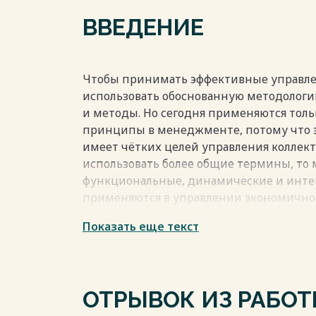
Новосибирск» 34
ВВЕДЕНИЕ
ЗАКЛЮЧЕНИЕ 39
СПИСОК ИСПОЛЬЗОВАННЫХ ИСТОЧНИКО
Весь текст будет доступен
после поку
Чтобы принимать эффективные управле
использовать обоснованную методолог
и методы. Но сегодня применяются тол
принципы в менеджменте, потому что эт
имеет чётких целей управления коллек
использовать более общие термины, то
функциональные, динамические и инте
применяются в управлении экономично
Изучение темы управленческих решений
Показать еще текст
оно является основой управления и тво
руководителей.
Весь текст будет доступен
после поку
ОТРЫВОК ИЗ РАБО