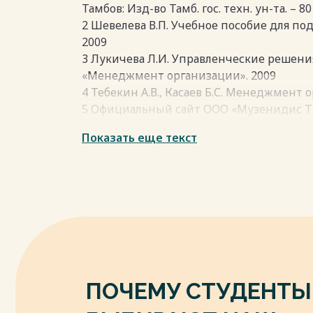
Весь текст будет доступен
после поку
Тамбов: Изд-во Тамб. гос. техн. ун-та. – 80 с
2 Шевелева В.П. Учебное пособие для по
2009
3 Лукичева Л.И. Управленческие решени
«Менеджмент организации». 2009
4 Тебекин А.В., Касаев Б.С. Менеджмент 
5 Официальный сайт ООО «Музенидис Т
6 Нестеров А.К. Анализ организационной
Показать еще текст
Энциклопедия Нестеровых
7 Андрушкив Б.М., Кузьмин О.Е. Основы 
8 Менеджмент организации. / Под редакц
Весь текст будет доступен
после поку
ПОЧЕМУ СТУДЕНТЫ