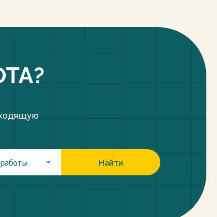
ОТА?
дходящую
 работы
Найти