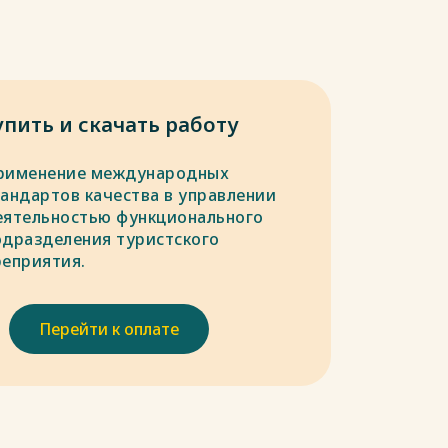
упить и скачать работу
рименение международных
тандартов качества в управлении
еятельностью функционального
одразделения туристского
реприятия.
Перейти к оплате