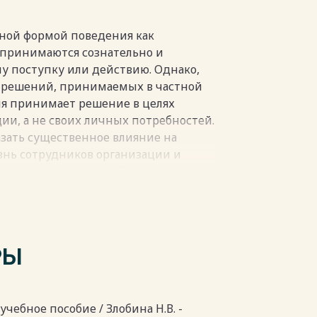
ной формой поведения как
 принимаются сознательно и
у поступку или действию. Однако,
т решений, принимаемых в частной
ия принимает решение в целях
и, а не своих личных потребностей.
зать существенное влияние на
знь сотрудников организации и
еды целых регионов. В управлении
уда, где одни работники заняты
т уже принятые решения. Принятие
ссиональной подготовки, поскольку
рмализованный процесс. Суть
РЫ
в выборе оптимальной альтернативы,
ах его должностных полномочий и
ей и внутренней среды организации
организации.
учебное пособие / Злобина Н.В. -