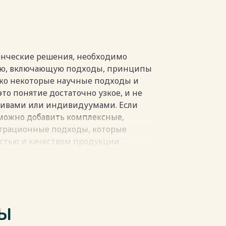
В 41
пки
нческие решения, необходимо
ию, включающую подходы, принципы
ько некоторые научные подходы и
о понятие достаточно узкое, и не
тивами или индивидуумами. Если
 можно добавить комплексные,
грационные подходы, которые
стью и качеством продукции.
 является актуальным, потому что
рческим процессом в работе
пки
ТЫ