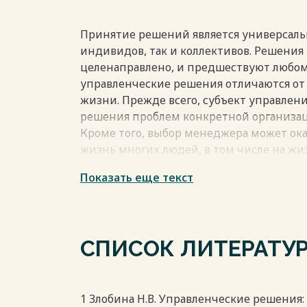
Принятие решений является универсаль
индивидов, так и коллективов. Решения
целенаправлено, и предшествуют любом
управленческие решения отличаются о
жизни. Прежде всего, субъект управлен
решения проблем конкретной организаци
Кроме того, выбор менеджера может ока
жизнь многих людей, в том числе на жи
состояние социально-экономической ср
Показать еще текст
организацией существует разделение тр
решением проблем, а другие выполняю
управленческих решений требует профе
это более сложный, ответственный и фо
СПИСОК ЛИТЕРАТУ
управленческого решения заключается 
осуществленном руководителем в рамк
компетенции с учетом факторов внешн
и направленного на достижение целей 
1 Злобина Н.В. Управленческие решения: 