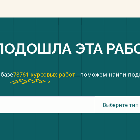
ПОДОШЛА ЭТА РАБ
 базе
78761 курсовых работ –
поможем найти по
Выберите тип