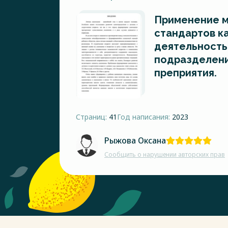
Применение 
стандартов к
деятельность
подразделени
преприятия.
Страниц:
41
Год написания:
2023
Рыжова Оксана
Сообщить о нарушении авторских прав