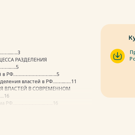
К
П
...…..3
Р
ЦЕССА РАЗДЕЛЕНИЯ
…..…..5
й в РФ……………………………..…..5
зделения властей в РФ………..……11
ИЯ ВЛАСТЕЙ В СОВРЕМЕННОМ
..16
ума РФ………………………..……..16
…………..…….21
………………26
………………………..…..28
…………….31