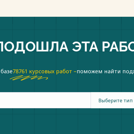
ПОДОШЛА ЭТА РАБ
 базе
78761 курсовых работ –
поможем найти по
Выберите тип