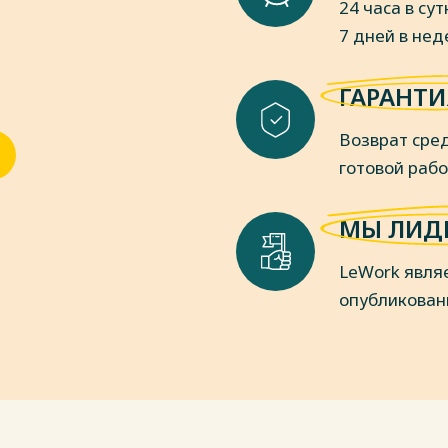
24 часа в сут
уционное право Российской
7 дней в не
ебник для вузов. – М:. Инфа, 2022. -
ГАРАНТИ
ная демократия : учебное пособие для
Возврат сред
п. – М. :Юрайт, 2021. – 181 с.
 Д. Валовая. – 2 е изд. – М : Магистр :
готовой раб
оссии: учебник. - 2-е изд., перераб.
МЫ ЛИД
. Мазаев. - М.: Эксмо, 2021. - 560 с. .
 теорию : учебник для вузов / К. С.
LeWork явля
райт, 2021. – 410 с.
опубликован
. С. Гаджиев, Э. Н. Примова. – М. :
 А. Горелов. – 7-е изд., стер. – М. :
пки