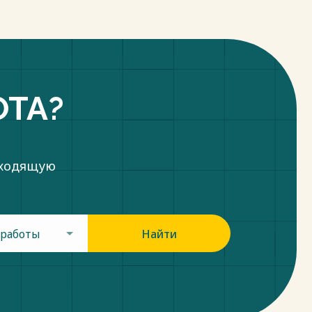
ОТА?
дходящую
 работы
Найти