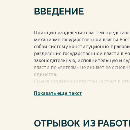
ВВЕДЕНИЕ
Весь текст будет доступен
после поку
Принцип разделения властей представля
механизме государственной власти Рос
собой систему конституционно-правов
разделение государственной власти в Р
законодательную, исполнительную и су
власти по «ветвям» не лишает ее основно
единства.
Смысл разделения властей состоит в от
независимости различных структур (час
Показать еще текст
законодательных, исполнительных, суд
органов.
Актуальность темы данной курсовой ра
обстоятельствами. История человеческо
ОТРЫВОК ИЗ РАБО
страдания, вызванные действиями влас