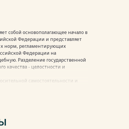
пки
ет собой основополагающее начало в
сийской Федерации и представляет
ых норм, регламентирующих
оссийской Федерации на
дебную. Разделение государственной
го качества - целостности и
носительной самостоятельности и
тей) государственного механизма -
ебных и иных, например надзорных
боты обусловлена следующими
й цивилизации чрезмерно богата на
ТЫ
тей, эгоистичных, недальновидных,