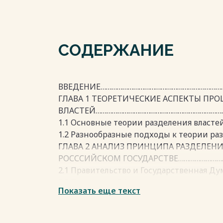
СОДЕРЖАНИЕ
ВВЕДЕНИЕ………………………………………………………………….
ГЛАВА 1 ТЕОРЕТИЧЕСКИЕ АСПЕКТЫ ПРО
ВЛАСТЕЙ…………………………………………………………………
1.1 Основные теории разделения власте
1.2 Разнообразные подходы к теории ра
ГЛАВА 2 АНАЛИЗ ПРИНЦИПА РАЗДЕЛЕН
РОСССИЙСКОМ ГОСУДАРСТВЕ……………………...
2.1 Правительство и Государственная Д
2.2 Президент РФ………………………………………………
Показать еще текст
ЗАКЛЮЧЕНИЕ…………………………………………….……
СПИСОК ИСПОЛЬЗОВАННЫХ ИСТОЧНИКОВ
ПРИЛОЖЕНИЯ……………………………………………………