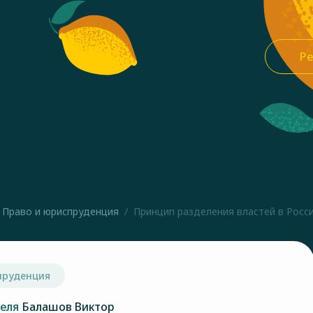
Ре
Право и юриспруденция
Принцип разделения властей в Росс
пруденция
теля
Балашов Виктор