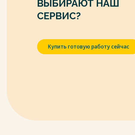
ВЫБИРАЮТ НАШ
3. Баглай М.В., Габричидзе Б.Н. Констит
Федерации. – М:. Инфра, 2023. - 351 с. .
СЕРВИС?
4. Баламезов С. Конституционное право. Уч
432 с.
5. Баранов, Н. А. Политология. Современ
вузов / Н. А. Баранов. – 2-е изд., испр. и до
Купить готовую работу сейчас
6. Валовая, М. Д. Политология : учебник / М.
ИНФРА-М, 2020. – 336 с.
7. Васильева С.В. Конституционное право Р
и доп. / С.В. Васильева, В.А. Виноградов, В.Д
8. Гаджиев, К. С. Введение в политическую
Гаджиев. – 2-е изд., перераб. и доп. – М.: Ю
9. Гаджиев, К. С. Политология : учебник / К
ИНФРА-М, 2021. – 384 с.
10. Горелов, А. А. Политология : учебник / А.
ФЛИНТА, 2020. – 312 с.
Весь текст будет доступен
после поку