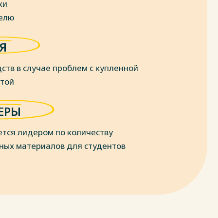
ки
делю
Я
ств в случае проблем с купленной
отой
ЕРЫ
ется лидером по количеству
ных материалов для студентов