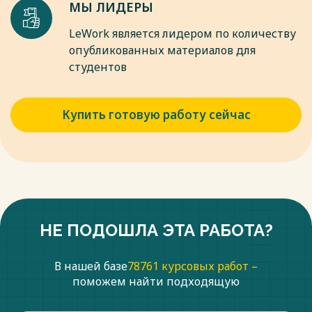
МЫ ЛИДЕРЫ
Научный центр «Диспут»- 2018 -С. 117-118.
Весь текст будет доступен
после покупки
LeWork является лидером по количеству
опубликованных материалов для
студентов
Купить готовую работу сейчас
НЕ ПОДОШЛА ЭТА РАБОТА?
В нашей базе
78761 курсовых работ –
поможем найти подходящую