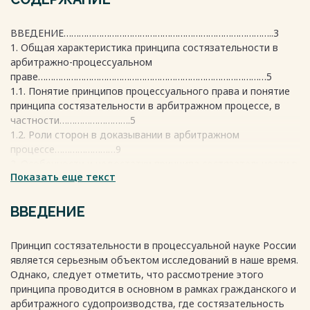
ВВЕДЕНИЕ………………………………………………………………………..3
1. Общая характеристика принципа состязательности в
арбитражно-процессуальном
праве………………………………………………………………………………5
1.1. Понятие принципов процессуального права и понятие
принципа состязательности в арбитражном процессе, в
частности……………………….5
1.2. Роли сторон в доказывании в арбитражном
процессе……………………9
2. Особенности и недостатки принципа состязательности в
Показать еще текст
арбитражном
процессе………………………………………………………………………….13
2.1. Особенности принципа
ВВЕДЕНИЕ
состязательности…………………………………13
2.2. Недостатки состязательности
Принцип состязательности в процессуальной науке России
процесса……………………………………19
является серьезным объектом исследований в наше время.
ЗАКЛЮЧЕНИЕ………………………………………………………………….22
Однако, следует отметить, что рассмотрение этого
Список использованной
принципа проводится в основном в рамках гражданского и
литературы……………………………………………24
арбитражного судопроизводства, где состязательность
Весь текст будет доступен
после покупки