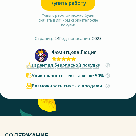
Купить работу
Файл с работой можно будет
скачать в личном кабинете после
покупки
Страниц:
24
Год написания:
2023
Фемитцева Люция
Гарантия безопасной покупки
Сообщить о нарушении авторских прав
Уникальность текста выше 50%
Возможность снять с продажи
СОДЕРЖАНИЕ