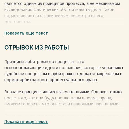
является одним из принципов процесса, а не механизмом
исследования фактических обстоятельств дела. Такой
подход является ограниченным, несмотря на его
достоинства.
Показать еще текст
С точки зрения принципа состязательности, он имеет свои
истоки в противоположности материально-правовых
интересов сторон, что предопределяет состязательную
ОТРЫВОК ИЗ РАБОТЫ
форму гражданского судопроизводства. Принцип
состязательности отражен в нормах гражданского
Принципы арбитражного процесса - это
процессуального права и является основополагающей
основополагающие идеи и положения, которые управляют
идеей, в соответствии с которой участники дела
судебным процессом в арбитражных делах и закреплены в
производят доказательства своей правоты, участвуют в
нормах арбитражного процессуального права.
процессуальных действиях суда и высказывают свои
мнения и соображения.
Вначале принципы являются концепциями. Однако только
Весь текст будет доступен
после покупки
после того, как они будут воплощены в нормы права,
сможем говорить, что они стали правовыми принципами.
Принципы устанавливают содержание и структуру права
Показать еще текст
об арбитражном процессе, определяют цели протесса и
методы их достижения, а также определяют характер