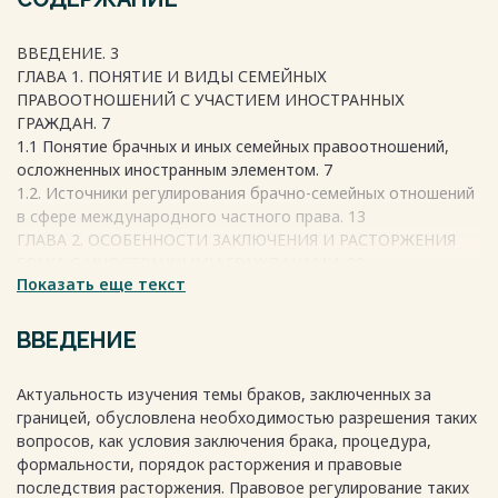
ВВЕДЕНИЕ. 3
ГЛАВА 1. ПОНЯТИЕ И ВИДЫ СЕМЕЙНЫХ
ПРАВООТНОШЕНИЙ С УЧАСТИЕМ ИНОСТРАННЫХ
ГРАЖДАН. 7
1.1 Понятие брачных и иных семейных правоотношений,
осложненных иностранным элементом. 7
1.2. Источники регулирования брачно-семейных отношений
в сфере международного частного права. 13
ГЛАВА 2. ОСОБЕННОСТИ ЗАКЛЮЧЕНИЯ И РАСТОРЖЕНИЯ
БРАКА С ИНОСТРАННЫМИ ГРАЖДАНАМИ. 20
Показать еще текст
2.1. Правовые основы и коллизионные вопросы заключения
брака с иностранными гражданами. 20
2.2 Правовые основы и коллизионные вопросы
ВВЕДЕНИЕ
расторжения брака с иностранными гражданами. 28
ГЛАВА 3. ПРИЗНАНИЕ БРАКА, ЗАКЛЮЧЕННОГО ЗА
Актуальность изучения темы браков, заключенных за
РУБЕЖОМ 40
границей, обусловлена необходимостью разрешения таких
3.1 Особенности заключения брака в отдельных
вопросов, как условия заключения брака, процедура,
зарубежных странах. 40
формальности, порядок расторжения и правовые
3.2. Правовые основы и коллизионные вопросы признания
последствия расторжения. Правовое регулирование таких
брака, заключенного за рубежом. 47