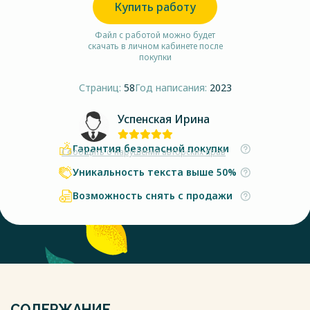
Купить работу
Файл с работой можно будет
скачать в личном кабинете после
покупки
Страниц:
58
Год написания:
2023
Успенская Ирина
Гарантия безопасной покупки
Сообщить о нарушении авторских прав
Уникальность текста выше 50%
Возможность снять с продажи
СОДЕРЖАНИЕ