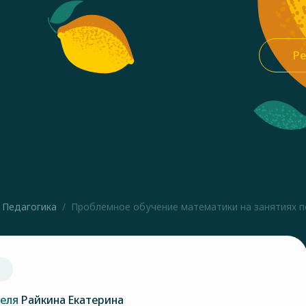
Ре
Педагогика
Проблемное обучение математики на занятиях по 
теля
Райкина Екатерина