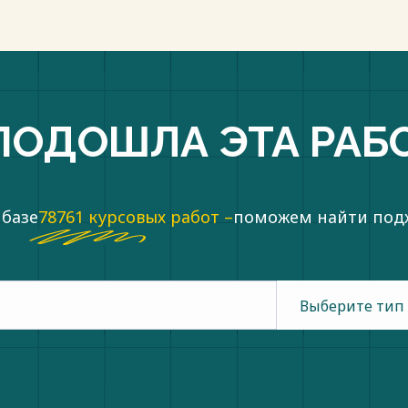
ПОДОШЛА ЭТА РАБ
 базе
78761 курсовых работ –
поможем найти по
Выберите тип