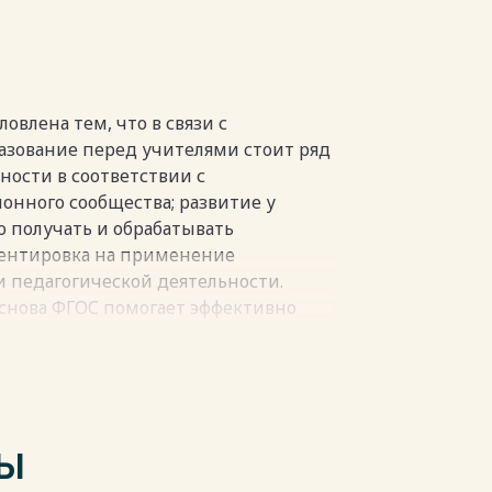
са с использованием проблемного
Т 61
ксперимента 61
и его результаты 63
овлена тем, что в связи с
азование перед учителями стоит ряд
69
ности в соответствии с
нного сообщества; развитие у
 получать и обрабатывать
ентировка на применение
пки
 педагогической деятельности.
снова ФГОС помогает эффективно
 технологий, которая отвечает
 проблемного обучения.
звитие человека осуществляется
твий, интеллектуальных трудностей,
х знаниях. Так перед современным
ТЫ
организовать обучение каждого