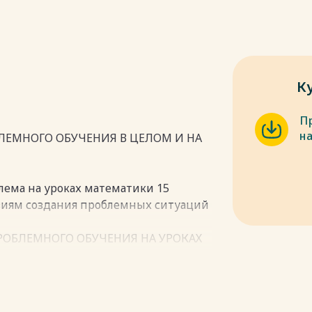
К
П
на
БЛЕМНОГО ОБУЧЕНИЯ В ЦЕЛОМ И НА
лема на уроках математики 15
виям создания проблемных ситуаций
РОБЛЕМНОГО ОБУЧЕНИЯ НА УРОКАХ
собенностей учащихся подросткового
уроках алгебры в 8 классе 35