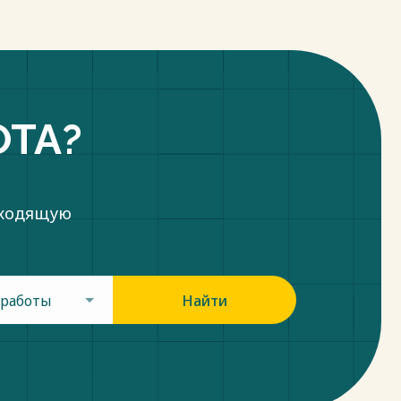
ОТА?
дходящую
 работы
Найти