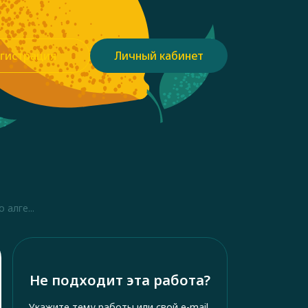
гистрация
Личный кабинет
алге...
Не подходит эта работа?
Укажите тему работы или свой e-mail,