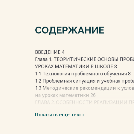
СОДЕРЖАНИЕ
ВВЕДЕНИЕ 4
Глава 1. ТЕОРИТИЧЕСКИЕ ОСНОВЫ ПРО
УРОКАХ МАТЕМАТИКИ В ШКОЛЕ 8
1.1 Технология проблемного обучения 8
1.2 Проблемная ситуация и учебная проб
1.3 Методические рекомендации к усло
на уроках математики 26
ГЛАВА 2. ОСОБЕННОСТИ РЕАЛИЗАЦИИ П
АЛГЕБРЫ В 8 КЛАССЕ 32
Показать еще текст
2.1 Анализ психолого-педагогических о
возраста 32
2.2 Реализация проблемного обучения на 