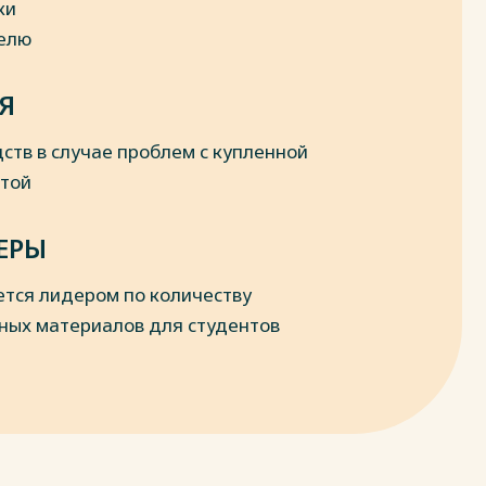
ки
делю
Я
ств в случае проблем с купленной
отой
ЕРЫ
ется лидером по количеству
ных материалов для студентов