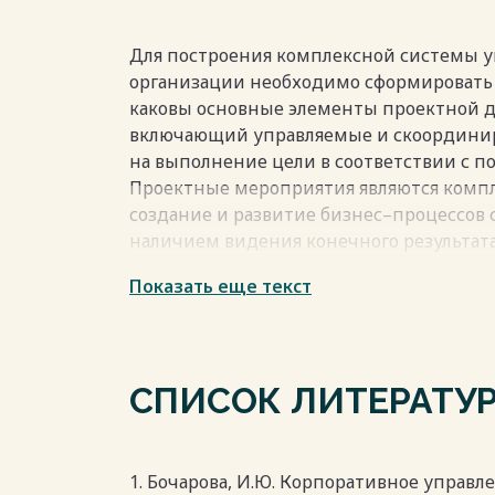
эффективную систему. Объектом исследо
компания, работающая в выставочной сф
внедрять КСУП относительно недавно. 
Для построения комплексной системы у
комплекс методологических и инструме
организации необходимо сформировать п
осуществляются руководством компании
каковы основные элементы проектной де
реакция на введенные изменения и пос
включающий управляемые и скоордини
Весь текст будет доступен
после поку
на выполнение цели в соответствии с 
Проектные мероприятия являются компл
создание и развитие бизнес–процессов 
наличием видения конечного результата
процессного тем, что каждый новый пр
Показать еще текст
уникального и специфичного результат
управлению проектами, включая методол
Весь текст будет доступен
после поку
СПИСОК ЛИТЕРАТУ
1. Бочарова, И.Ю. Корпоративное управлен