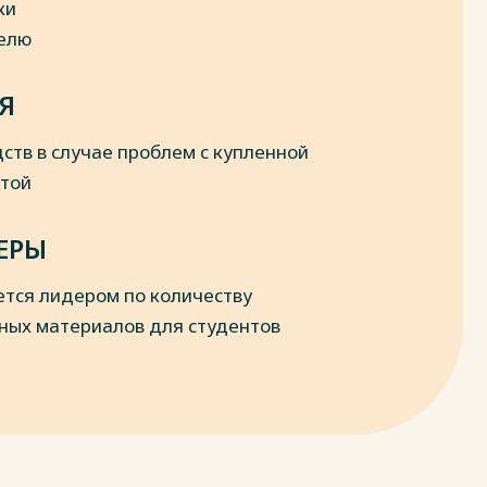
ки
делю
Я
ств в случае проблем с купленной
отой
ЕРЫ
ется лидером по количеству
ных материалов для студентов