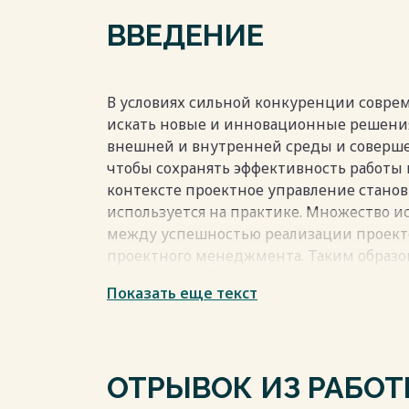
Заключение…………………………………………………………
ВВЕДЕНИЕ
Список использованных источников…
Приложения…………………………………………………………….
Весь текст будет доступен
после поку
В условиях сильной конкуренции совр
искать новые и инновационные решения
внешней и внутренней среды и соверше
чтобы сохранять эффективность работы 
контексте проектное управление станов
используется на практике. Множество 
между успешностью реализации проект
проектного менеджмента. Таким образо
проекты, необходимо внедрение проект
Показать еще текст
Актуальной проблемой является недоста
необходимость анализа процесса постр
управления проектами на практике, оп
ОТРЫВОК ИЗ РАБО
сложностей и методов, позволяющих из