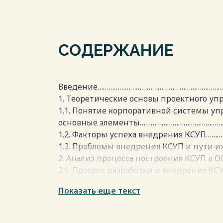
СОДЕРЖАНИЕ
Введение……………………………………………………………
1. Теоретические основы проектного упр
1.1. Понятие корпоративной системы уп
основные элементы………………………………………
1.2. Факторы успеха внедрения КСУП…
1.3. Проблемы внедрения КСУП и пути 
2. Анализ процесса построения КСУП в
2.1. Процесс разработки и внедрения КС
2.2. Факторы успеха и оценка влияния 
Показать еще текст
«Фидэм»………………………………………………………………
2.3. Проблемы и рекомендации в управ
«Фидэм»………………………………………………………………