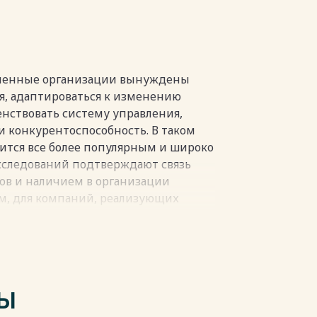
…..…30
…………………………………32
....33
пки
еменные организации вынуждены
, адаптироваться к изменению
нствовать систему управления,
и конкурентоспособность. В таком
ится все более популярным и широко
исследований подтверждают связь
ов и наличием в организации
м, для компаний, реализующих
ных методов управления.
точная изученность и
оения корпоративной системы
ределение основных особенностей,
ТЫ
бежать потерь и построить