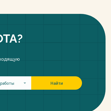
ОТА?
дходящую
 работы
Найти