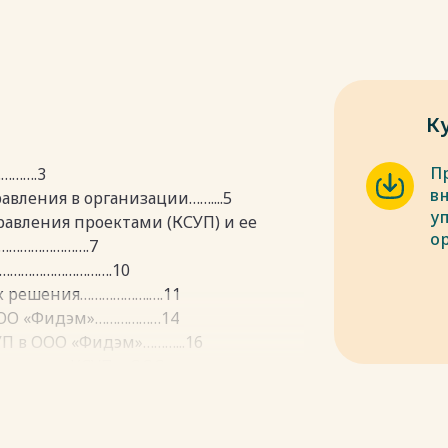
К
П
……….3
в
авления в организации……....5
у
равления проектами (КСУП) и ее
о
…………………….7
……………………………….10
их решения……………….….11
 ООО «Фидэм»………………14
УП в ООО «Фидэм»………...16
внедрения КСУП в ООО
……………….23
лении проектами ООО
……………… 25