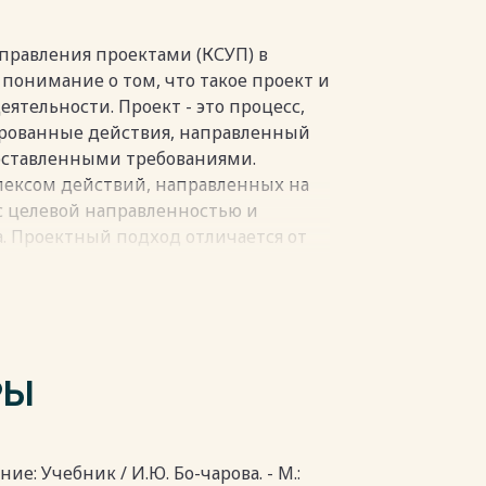
вания является ООО "Фидэм" -
ере многие годы и начавшая
Предметом исследования является
правления проектами (КСУП) в
нтальных мер и средств, которые
онимание о том, что такое проект и
 для построения КСУП, а также
ятельности. Проект - это процесс,
ледствия внедрения системы.
рованные действия, направленный
пки
поставленными требованиями.
ексом действий, направленных на
с целевой направленностью и
. Проектный подход отличается от
оект направлен на достижение
а. Существуют различные подходы к
огии PMI, IPMA, НТК, PRINCE 2.
пки
РЫ
ие: Учебник / И.Ю. Бо-чарова. - М.: