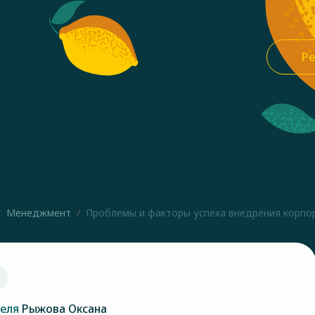
Ре
Менеджмент
Проблемы и факторы успеха внедрения корпора
теля
Рыжова Оксана