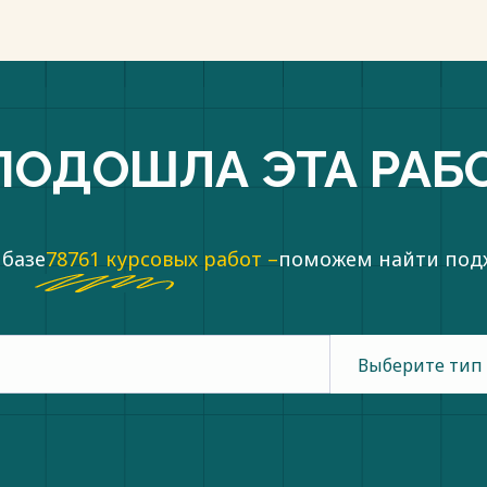
ПОДОШЛА ЭТА РАБ
 базе
78761 курсовых работ –
поможем найти по
Выберите тип