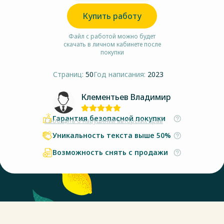
Купить работу
Файл с работой можно будет
скачать в личном кабинете после
покупки
Страниц:
50
Год написания:
2023
Клементьев Владимир
Гарантия безопасной покупки
Сообщить о нарушении авторских прав
Уникальность текста выше 50%
Возможность снять с продажи