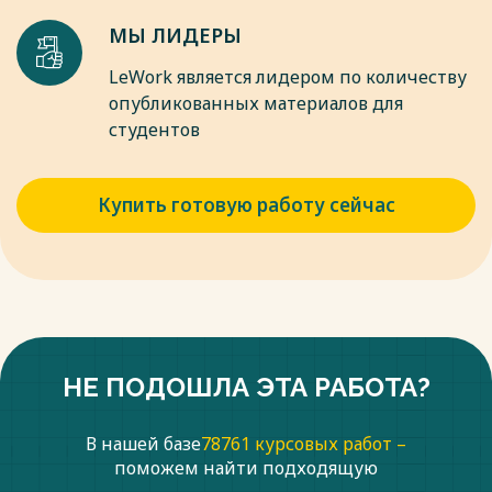
комментарий к Постановлению Конституционного Суда
МЫ ЛИДЕРЫ
Российской Федерации от 30 октября 2014 года № 26-П) //
Право в Вооруженных Силах. 2020. № 1. С. 5.
LeWork является лидером по количеству
опубликованных материалов для
Весь текст будет доступен
после покупки
студентов
Купить готовую работу сейчас
НЕ ПОДОШЛА ЭТА РАБОТА?
В нашей базе
78761 курсовых работ –
поможем найти подходящую