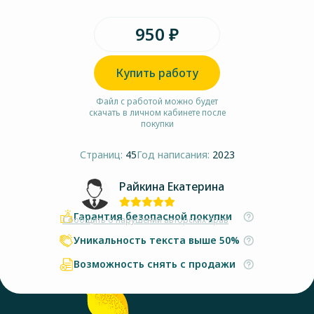
950 ₽
Купить работу
Файл с работой можно будет
скачать в личном кабинете после
покупки
Страниц:
45
Год написания:
2023
Райкина Екатерина
Гарантия безопасной покупки
Сообщить о нарушении авторских прав
Уникальность текста выше 50%
Возможность снять с продажи