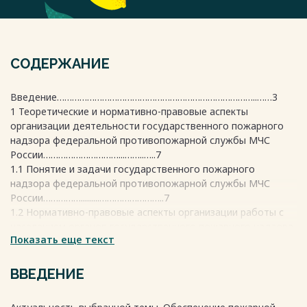
СОДЕРЖАНИЕ
Введение……………………………………………………………………..……3
1 Теоретические и нормативно-правовые аспекты
организации деятельности государственного пожарного
надзора федеральной противопожарной службы МЧС
России…………………………...……..…..7
1.1 Понятие и задачи государственного пожарного
надзора федеральной противопожарной службы МЧС
России…………….........……………………..7
1.2 Нормативно-правовые аспекты организации работы с
населением органов государственного пожарного надзора
Показать еще текст
федеральной противопожарной службы МЧС
России……………………………………………………….……..…....…10
2 Организация работы с населением органов
ВВЕДЕНИЕ
государственного пожарного надзора федеральной
противопожарной службы МЧС России по Пермскому