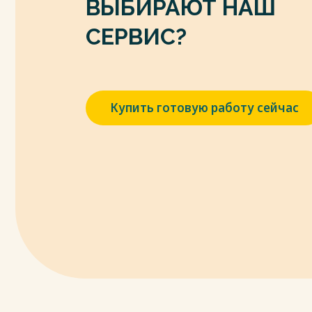
ВЫБИРАЮТ НАШ
7. Приказ Генерального прокурора Росс
прокурорского надзора за исполнением 
СЕРВИС?
разрешении сообщений о преступлениях
предварительного следствия» от 05 сентя
законодательства РФ. - 2011. - № 24. - Ст. 2
8. Постановление Пленума Верховного Суда
Купить готовую работу сейчас
28.06.2022) "О практике рассмотрения су
Уголовно-процессуального кодекса Росс
http://www.consultant.ru/document/cons_
20.01.2023).
9. Постановление Пленума Верховного Суда
03.03.2015) "О практике применения с
медицинского характера"- Режим доступ
http://www.consultant.ru/document/cons_
20.01.2023).
10. Абдул – Кадыров, Ш. М. Функции и п
возбуждения уголовного дела // Законность.
11. Безвершенко Д.А. Роль прокурора в у