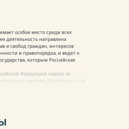
………....…23
разбирательству…………………….27
..……..31
…..…….……...…34
………….…35
мает особое место среди всех
к ее деятельность направлена
ав и свобод граждан, интересов
онности и правопорядка, и ведет к
пки
осударства, которым Российская
ссийской Федерации надзор за
и страны законов. Деятельность по
ранению нарушений закона,
уратура выполняет в целях
стности, соблюдения и укрепления
ека и гражданина, а также
 и государства.
ТЫ
от имени государства, прокурор тем