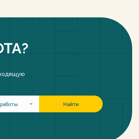
ОТА?
дходящую
 работы
Найти