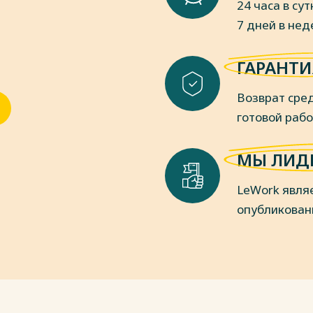
24 часа в сут
ийской Федерации «Об организации
7 дней в не
законов при приеме, регистрации и
 в органах дознания и
ГАРАНТИ
бря 2011 г. № 277 // Собрание
441.
Возврат сред
 РФ от 10.02.2009 N 1 (ред. от
дами жалоб в порядке статьи 125
готовой раб
ийской Федерации"- Режим доступа:
doc_LAW_28399/ (дата обращения:
МЫ ЛИД
 РФ от 07.04.2011 N 6 (ред. от
LeWork явля
удами принудительных мер
опубликован
а:
doc_LAW_34481/ (дата обращения:
олномочия прокурора в стадии
 – 2018. – N 9. – С. 15 – 20.
головном судопроизводстве РФ //