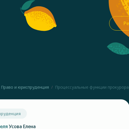
Ре
Право и юриспруденция
Процессуальные функции прокурора 
пруденция
теля
Усова Елена