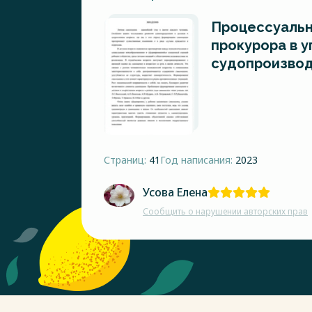
Процессуальн
прокурора в 
судопроизво
Страниц:
41
Год написания:
2023
Усова Елена
Сообщить о нарушении авторских прав