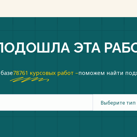
головном судопроизводстве РФ //
пки
ПОДОШЛА ЭТА РАБ
 базе
78761 курсовых работ –
поможем найти по
Выберите тип