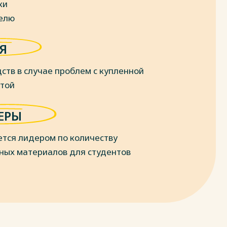
ки
делю
Я
ств в случае проблем с купленной
отой
ЕРЫ
ется лидером по количеству
ных материалов для студентов