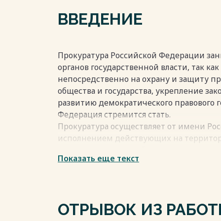
расследования………………………………………………………
ВВЕДЕНИЕ
2.3 Подготовка прокурора к судебному 
ЗАКЛЮЧЕНИЕ…………………………………………………….……
БИБЛИОГРАФИЧЕСКИЙ СПИСОК………………………
ПРИЛОЖЕНИЕ……………………………………………………
Прокуратура Российской Федерации зани
органов государственной власти, так ка
непосредственно на охрану и защиту пр
общества и государства, укрепление зак
Весь текст будет доступен
после поку
развитию демократического правового г
Федерация стремится стать.
Прокуратура осуществляет от имени Ро
исполнением действующих на территори
надзору, то есть по обнаружению и уст
Показать еще текст
восстановлению нарушенных прав, прок
обеспечения верховенства закона, цело
законности, защиты прав и свобод челов
охраняемых законом интересов общества
ОТРЫВОК ИЗ РАБО
Реализовывая уголовное преследование 