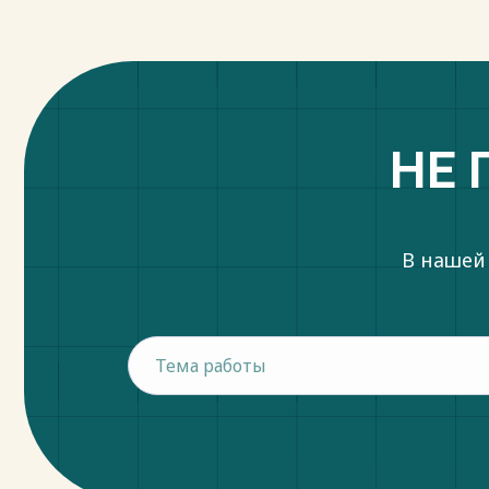
Молодой ученый. - 2019. - № 8. - С. 76.
12. Безвершенко Д.А. Роль прокурора в у
Молодой ученый. - 2017. - № 8. - С. 76.
Весь текст будет доступен
после поку
НЕ 
В нашей