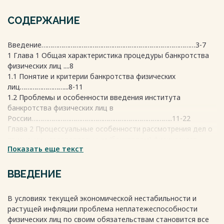
СОДЕРЖАНИЕ
Введение…………………………………………………………………………3-7
1 Глава 1 Общая характеристика процедуры банкротства
физических лиц ....8
1.1 Понятие и критерии банкротства физических
лиц……………………...8-11
1.2 Проблемы и особенности введения института
банкротства физических лиц в
России…………………………………………………………………..11-22
Глава 2 Процессуальные особенности рассмотрения дел о
признании несостоятельным (банкротом) физического
Показать еще текст
лица……………………………..23
2.1 Порядок возбуждения дела о признании физического
лица
ВВЕДЕНИЕ
банкротом……………………………………………………………………..23-32
2.2 Реструктуризация долгов гражданина: понятие, стадии
В условиях текущей экономической нестабильности и
и последствия введения
растущей инфляции проблема неплатежеспособности
процедуры………………………………………………………….33-45
физических лиц по своим обязательствам становится все
2.3 Реализация имущества граждан: понятие, особенности