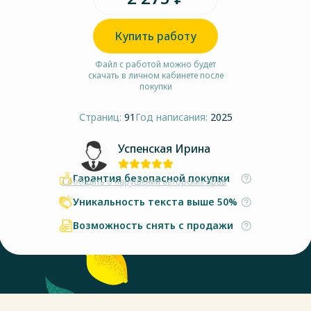
Купить работу
Файл с работой можно будет
скачать в личном кабинете после
покупки
Страниц:
91
Год написания:
2025
Успенская Ирина
Гарантия безопасной покупки
Сообщить о нарушении авторских прав
Уникальность текста выше 50%
Возможность снять с продажи