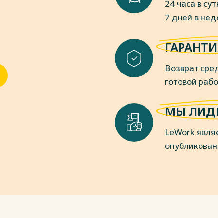
24 часа в сут
7 дней в не
ГАРАНТИ
Возврат сред
готовой раб
МЫ ЛИД
LeWork явля
опубликован