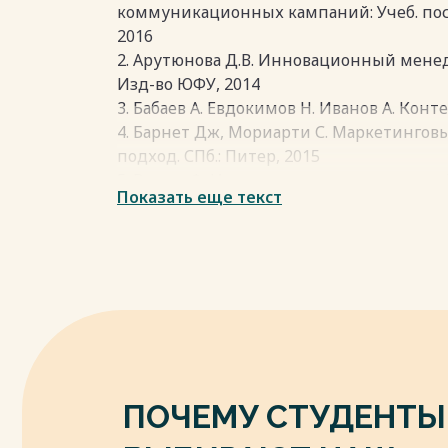
коммуникационных кампаний: Учеб. посо
2016
2. Арутюнова Д.В. Инновационный менедж
Изд-во ЮФУ, 2014
3. Бабаев А. Евдокимов Н. Иванов А. Конте
4. Барнет Дж, Мориарти С. Маркетинго
подход. СПб.: Питер, 2015
5. Вирин Ф. Интернет-маркетинг: полны
Показать еще текст
инструментов. М.: Эксмо, 2012
6. Капустина, Л. М. Интернет-маркетинг
бренда в Сети. Екатеринбург: УрГУ, 2015
7. Котлер Ф. Основы маркетинга. 5-е европе
Вильямс, 2015
8. Потолокова М. О. Коммуникационный а
Весь текст будет доступен
после поку
ПОЧЕМУ СТУДЕНТЫ