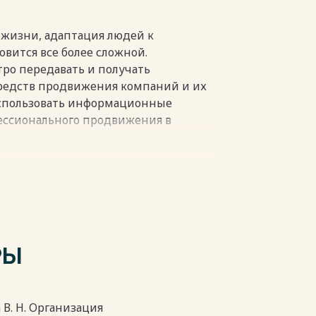
редственно связано с успешной
пки
 жизни, адаптация людей к
вится все более сложной.
ро передавать и получать
редств продвижения компаний и их
л использовать информационные
фессионального продвижения в
зличные трактовки в разных
оммуникации и социальная
ность, направленная на формирование
зации.
РЫ
маркетинге, которая включает
с общественностью и личную
 комплекс продвижения (4P).
пки
а В. Н. Организация