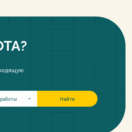
ОТА?
дходящую
 работы
Найти