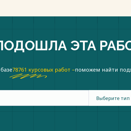
ПОДОШЛА ЭТА РАБ
 базе
78761 курсовых работ –
поможем найти по
Выберите тип