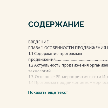
СОДЕРЖАНИЕ
ВВЕДЕНИЕ……………………………………………………………
ГЛАВА I. ОСОБЕННОСТИ ПРОДВИЖЕНИЯ 
1.1 Содержание программы
продвижения………………………………………………...........................
1.2 Актуальность продвижения организ
технологий………....…………...…………….………………
1.3. Основные PR-мероприятия в сети Интернет.…………
1.4 Программа продвижения коммерческ
Интернете……………………………………………………………….................
Показать еще текст
1.5 PR в коммерции………………………………………
ГЛАВА II. РАЗРАБОТКА ПЛАНА ПРОДВИЖ
ТОВАРОВ ДЛЯ ТВОРЧЕСТВА «СВОИ ИДЕИ»