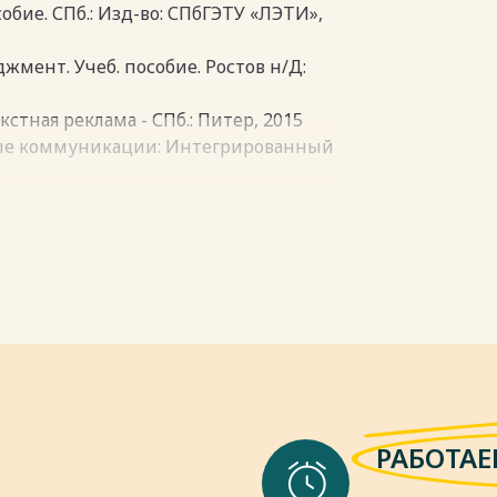
бие. СПб.: Изд-во: СПбГЭТУ «ЛЭТИ»,
мент. Учеб. пособие. Ростов н/Д:
кстная реклама - СПб.: Питер, 2015
вые коммуникации: Интегрированный
й сборник практических
. Теория и практика продвижения
йское изд / Ф. Котлер, А. Гари. - М.:
удит: спецсеминар. СПб., 2017
пки
РАБОТАЕ