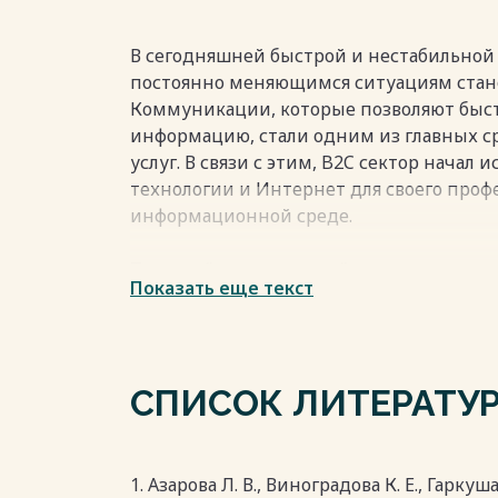
создание положительного имиджа непос
деятельностью компании.
Весь текст будет доступен
после поку
В сегодняшней быстрой и нестабильной
постоянно меняющимся ситуациям стано
Коммуникации, которые позволяют быст
информацию, стали одним из главных с
услуг. В связи с этим, B2C сектор нача
технологии и Интернет для своего про
информационной среде.
Термин "продвижение" может иметь ра
Показать еще текст
областях науки, таких как маркетинг, к
психология. В общем смысле, это актив
интереса к товару, личности или органи
СПИСОК ЛИТЕРАТУ
Есть также концепция коммуникаций в 
рекламу, стимулирование сбыта, связи 
продажу, которые все вместе составляют
Весь текст будет доступен
после поку
1. Азарова Л. В., Виноградова К. Е., Гаркуш