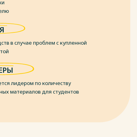
ки
делю
Я
ств в случае проблем с купленной
отой
ЕРЫ
ется лидером по количеству
ных материалов для студентов