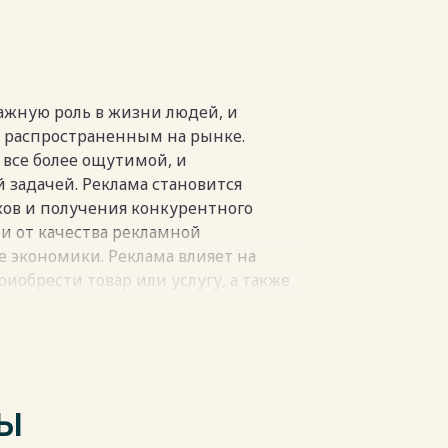
…….………………………………………………18
…………………………………………………..19
……………………………………………………..21
………………………………………………….23
lic»……………………………………………..25
важную роль в жизни людей, и
 в сети Интернет……………………..…26
е распространенным на рынке.
……………………………….……..31
 все более ощутимой, и
……………………………………..
 задачей. Реклама становится
ов и получения конкурентного
пки
и от качества рекламной
экономики. Реклама влияет на
иобрести товар или услугу, а также
печатление о продукте/услуге/
овли, развития конкурентного
. Надлежащая рекламная кампания
 выводит ее на лидирующие позиции
го имиджа. Сегодня ни одна
ТЫ
тись без рекламы, поскольку