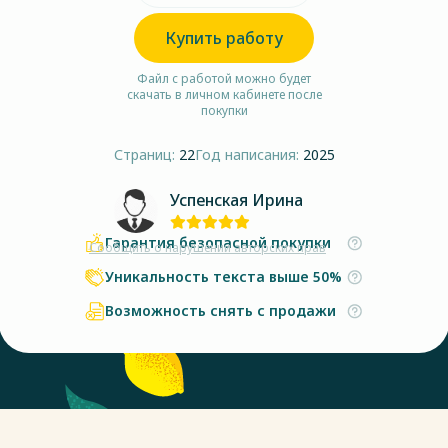
Купить работу
Файл с работой можно будет
скачать в личном кабинете после
покупки
Страниц:
22
Год написания:
2025
Успенская Ирина
Гарантия безопасной покупки
Сообщить о нарушении авторских прав
Уникальность текста выше 50%
Возможность снять с продажи