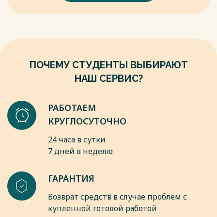
штока; 18-Комбинированное уплотнение; 19-Фик-сирующий
болт; 20-Кронштейн цилиндра; 21-Установочный винт; 22-
Ось; 23-Подшипник; 24-Цепное колесо; 25-Фиксаторы; 26-
Держатель цепного колеса; 27-Крышка оси.
Весь текст будет доступен
после покупки
ПОЧЕМУ СТУДЕНТЫ ВЫБИРАЮТ
НАШ СЕРВИС?
РАБОТАЕМ
КРУГЛОСУТОЧНО
24 часа в сутки
7 дней в неделю
ГАРАНТИЯ
Возврат средств в случае проблем с
купленной готовой работой