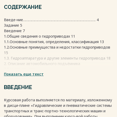
СОДЕРЖАНИЕ
Введе-ние…………………………………………………………………. 4
Задание 5
Введение 7
1.Общие сведения о гидроприводах 11
1.1.Основные понятия, определения, классификация 13
1.2.Основные преимущества и недостатки гидроприводов
15
1.3. Гидроаппаратура и другие элементы гидропривода 18
2. Описание автомобильного подъёмника
3.Расчётная часть
Показать еще текст
3.1.Выбор номинального давления
3.2.Выбор рабочей жидкости
3.3.Выбор гидроцилиндра
ВВЕДЕНИЕ
3.4.Определение потребного давления в гидроцилиндре
3.5.Расчёт трубопровода
Курсовая работа выполняется по материалу, изложенному
3.6.Потери давления в трубопроводе
в дисци-плине «Гидравлические и пневматические системы
3.7.Выбор гидронасоса
транспортных и транс-портно-технологических машин и
3.8.Выбор приводного электродвигателя
оборудования». При выполнении курсо-вой работы