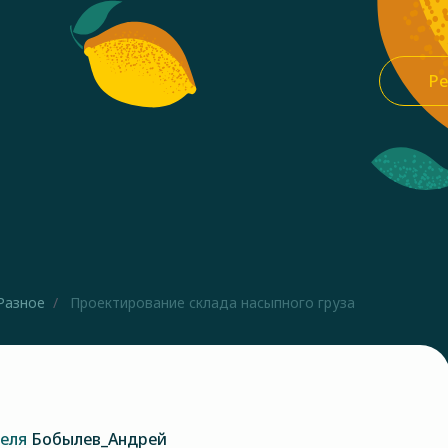
Ре
Разное
Проектирование склада насыпного груза
теля
Бобылев_Андрей