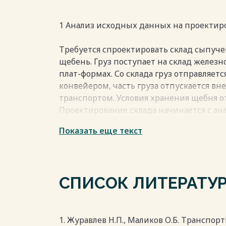
затрат на строительство и эксплуатацию
6 Разработка предложений по снижению
1 Анализ исходных данных на проектир
на работу склада ………………………………………………
Библиографический список …………………………
Требуется спроектировать склад сыпучег
щебень. Груз поступает на склад желез
Приложение А. Чертеж склада …………………
плат-формах. Со склада груз отправляет
Приложение Б. …………………
конвейером, часть груза отпускается 
Весь текст будет доступен
после поку
транспортом. Условия хранения щебня о
Проектирование склада начинается с а
на их основе дополнительной информа
Показать еще текст
принять к проектированию несколько в
компоновочных реше-ний.
Величина среднесуточного грузопотока 
правлению со склада:
СПИСОК ЛИТЕРАТУ
Здесь Qгод — заданный годовой грузопото
— число дней работы склада соответств
1. Журавлев Н.П., Маликов О.Б. Транспор