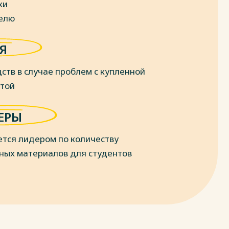
ки
делю
Я
ств в случае проблем с купленной
отой
ЕРЫ
ется лидером по количеству
ных материалов для студентов