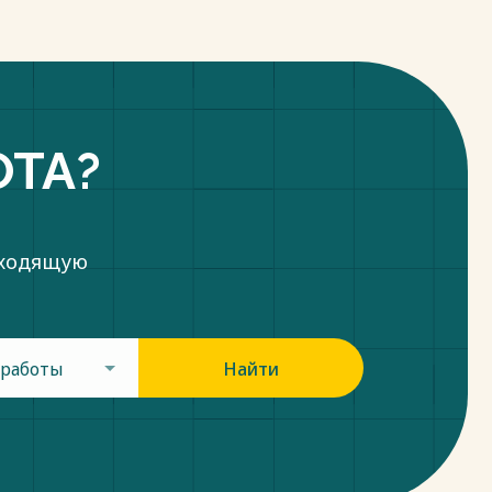
ОТА?
дходящую
 работы
Найти