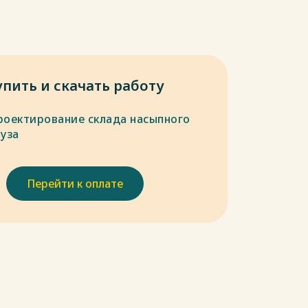
упить и скачать работу
роектирование склада насыпного
руза
Перейти к оплате