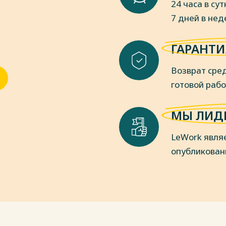
24 часа в сут
уппе вагонов), прибывших в
7 дней в не
ГАРАНТИ
руза Ескл определяем по формуле:
Возврат сред
готовой раб
, принимается равным 8 сут, (из зада
МЫ ЛИД
лю перегрузки груза по "прямому"
LeWork явля
анной схеме механизации погрузочно-
опубликован
т, ?=0; — величина среднесу-
.
естимости зоны хранения необхо-
ии и способы штабелирования,
ощади поперечного сечения штабеля