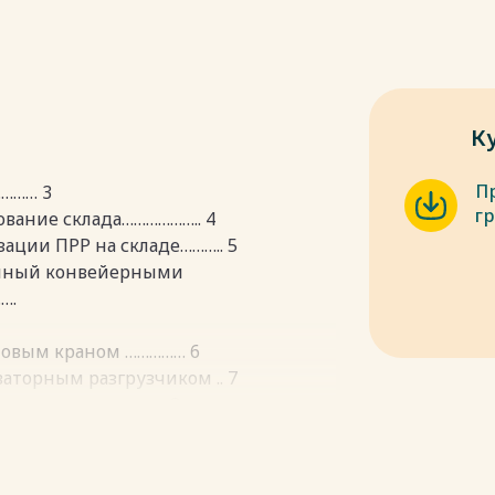
К
П
……… 3
г
вание склада……………….. 4
зации ПРР на складе……….. 5
ванный конвейерными
….
зловым краном …………… 6
ваторным разгрузчиком .. 7
лада …………………………. 8
й схемы переработки груза
.