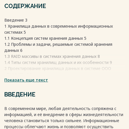
СОДЕРЖАНИЕ
Введение 3
1 Хранилища данных в современных информационных
системах 5
1.1 Концепция систем хранения данных 5
1.2 Проблемы и задачи, решаемые системой хранения
данных 6
1.3 RAID массивы в системах хранения данных 8
1.4 Типы систем хранилищ данных и их особенности 9
2 Проектирование хранилища данных в системе ООО
«ПрофИТ» 14
Показать еще текст
2.1 Сведения о предприятии и проекте 14
2.2 Назначение, цели создания и общие требования к
хранилищу данных 16
ВВЕДЕНИЕ
2.3 Планируемое к установке оборудование 17
2.3.1 Выбор оборудования для хранения и резервирования
В современном мире, любая деятельность сопряжена с
данных. 18
информацией, и её внедрение в сферы жизнедеятельности
2.3.2 Выбор программного обеспечения для СХД и
человека становиться только сильнее. Информационные
резервирования 21
процессы облегчают жизнь и позволяют осуществить
2.3.3 Выбор телекоммуникационных стоек 23