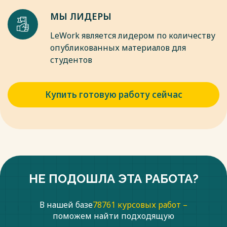
Дашков и К, 2013. - 432 c.
МЫ ЛИДЕРЫ
13. Исаев, Г.Н. Информационные технологии [Текст]: учеб.
пособие / Г.Н. Исаев. - М.: Омега-Л, 2013. - 464 c.
LeWork является лидером по количеству
опубликованных материалов для
Весь текст будет доступен
после покупки
студентов
Купить готовую работу сейчас
НЕ ПОДОШЛА ЭТА РАБОТА?
В нашей базе
78761 курсовых работ –
поможем найти подходящую