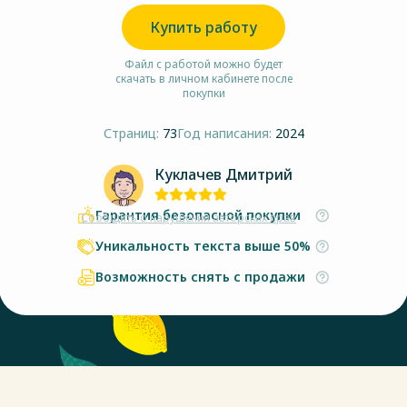
Купить работу
Файл с работой можно будет
скачать в личном кабинете после
покупки
Страниц:
73
Год написания:
2024
Куклачев Дмитрий
Гарантия безопасной покупки
Сообщить о нарушении авторских прав
Уникальность текста выше 50%
Возможность снять с продажи