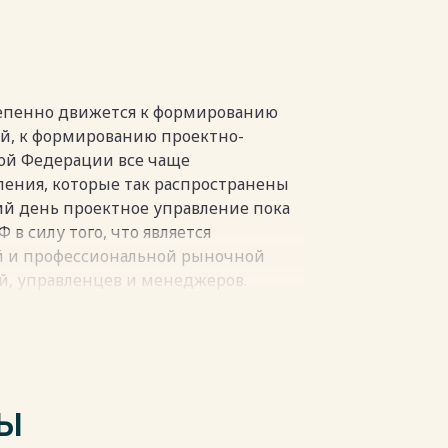
вования практики управления
тепенно движется к формированию
й, к формированию проектно-
кой Федерации все чаще
пки
ения, которые так распространены
ий день проектное управление пока
в силу того, что является
й и профессиональной рыночной
й, управленцев и менеджеров.
ых методов управления в последние
х отраслях экономики.
тного управления рассматривались
и как необходимый инструментарий
включение в управленческий
ТЫ
авление». Но к концу этого периода