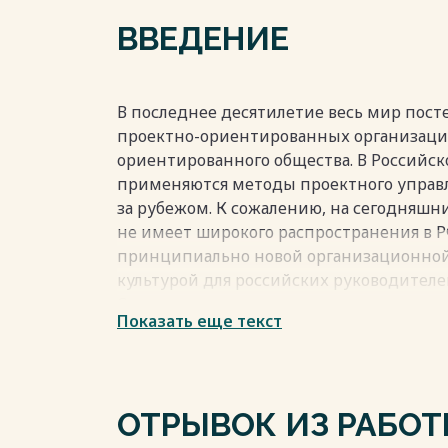
2.3. Основные направления совершенст
ВВЕДЕНИЕ
проектными командами 34
Заключение 39
Список использованной литературы 40
В последнее десятилетие весь мир пос
проектно-ориентированных организаци
ориентированного общества. В Российс
Весь текст будет доступен
после поку
применяются методы проектного управл
за рубежом. К сожалению, на сегодняшн
не имеет широкого распространения в РФ 
принципиально новой организационно
культурой для российских руководителе
Однако интерес к применению проектн
Показать еще текст
годы имеет актуальность, причем во все
Еще несколько лет назад вопросы проек
скорее как новомодное течение, нежел
управления. Полезным считалось само 
ОТРЫВОК ИЗ РАБО
лексикон слов «проект», «проектное упр