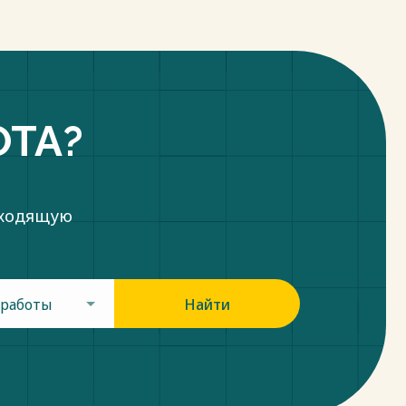
ОТА?
дходящую
 работы
Найти