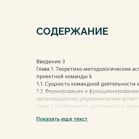
СОДЕРЖАНИЕ
Введение 3
Глава 1. Теоретико-методологические а
проектной команды 6
1.1. Сущность командной деятельности 
1.2. Формирование и функционирование
организационно-управленческие аспект
Глава 2. Особенности деятельности про
организациях. 17
Показать еще текст
2.1 Проектные организационные структу
2.2. Характеристика работы проектной 
агентства «Nectarin» 24