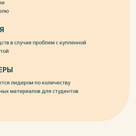
ки
делю
Я
ств в случае проблем с купленной
отой
ЕРЫ
ется лидером по количеству
ных материалов для студентов