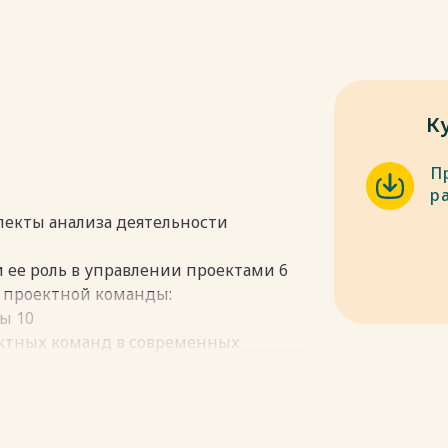
К
П
р
спекты анализа деятельности
и ее роль в управлении проектами 6
 проектной команды:
ы 10
ектных команд в современных
ры: практика создания и развития 17
команды на примере маркетингового