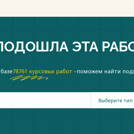
ПОДОШЛА ЭТА РАБ
 базе
78761 курсовых работ –
поможем найти по
Выберите тип