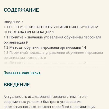
СОДЕРЖАНИЕ
Введение 7
1 ТЕОРЕТИЧЕСКИЕ АСПЕКТЫ УПРАВЛЕНИЯ ОБУЧЕНИЕМ
ПЕРСОНАЛА ОРГАНИЗАЦИИ 9
1.1 Понятие и значение управления обучением персонала
организации 9
1.2 Методы обучения персонала организации 14
1.3 Проектный подход в управлении обучением персонала
организации: сущность и
особенности………………………………………………………...21
2 АНАЛИЗ ДЕЯТЕЛЬНОСТИ И УПРАВЛЕНИЯ ОБУЧЕНИЕМ
Показать еще текст
ПЕРСОНАЛА ООО «МЕДСТАР-СЕРВИС» 28
2.1 Организационно-экономическая характеристика
организации 28
ВВЕДЕНИЕ
2.2 Оценка кадрового состава и структуры персонала
организации 35
Актуальность исследования связана с тем, что в
2.3 Характеристика управления обучением персонала
современных условиях быстрого устаревания
организации 42
профессиональных навыков способность организации
3 РАЗРАБОТКА ПРОЕКТНЫХ МЕРОПРИЯТИЙ