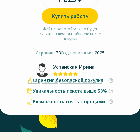
Купить работу
Файл с работой можно будет
скачать в личном кабинете после
покупки
Страниц:
73
Год написания:
2025
Успенская Ирина
Гарантия безопасной покупки
Сообщить о нарушении авторских прав
Уникальность текста выше 50%
Возможность снять с продажи