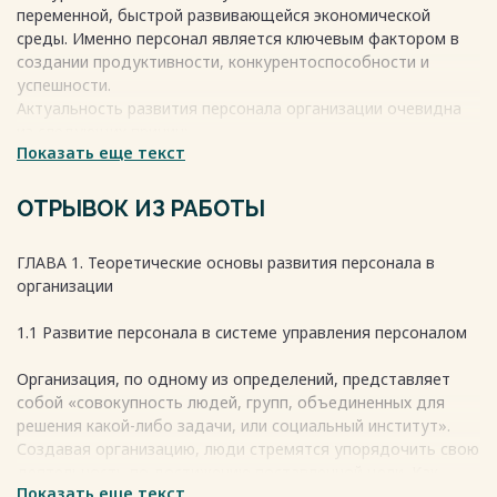
переменной, быстрой развивающейся экономической
среды. Именно персонал является ключевым фактором в
создании продуктивности, конкурентоспособности и
успешности.
Актуальность развития персонала организации очевидна
из следующих причин:
Показать еще текст
Установление конкурентных преимуществ. Развитие
сотрудников организации помогает создать
высококвалифицированные и знающие своё дело команды.
ОТРЫВОК ИЗ РАБОТЫ
Это позволяет выделиться на фоне конкурентов и
улучшить свои позиции на рынке.
ГЛАВА 1. Теоретические основы развития персонала в
Увеличение производительности. Обучение и развитие
организации
работников организации помогают в повышении их
производительности. Работники, получившие должное
1.1 Развитие персонала в системе управления персоналом
обучение и развитие, более уверенно и эффективно
выполняют свои задачи.
Организация, по одному из определений, представляет
Повышение лояльности персонала. Персонал, который
собой «совокупность людей, групп, объединенных для
чувствует заботу со стороны организации, больше
решения какой-либо задачи, или социальный институт».
привязан к работе, готов работать на результат и
Создавая организацию, люди стремятся упорядочить свою
создавать команду единомышленников.
деятельность по достижению поставленной цели. Как
Увеличение свободного времени у руководителей.
Показать еще текст
субъект экономических отношений организация служит