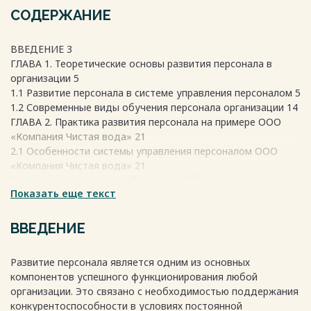
СОДЕРЖАНИЕ
ВВЕДЕНИЕ 3
ГЛАВА 1. Теоретические основы развития персонала в
организации 5
1.1 Развитие персонала в системе управления персоналом 5
1.2 Современные виды обучения персонала организации 14
ГЛАВА 2. Практика развития персонала на примере ООО
«Компания Чистая вода» 21
2.1 Особенности системы управления персоналом ООО
«Компания Чистая вода» 21
2.2 Анализ существующей системы обучения персонала
Показать еще текст
ООО «Компания Чистая вода» 24
2.3 Рекомендации по совершенствованию системы
развития персонала ООО «Компания Чистая вода» 27
ВВЕДЕНИЕ
ЗАКЛЮЧЕНИЕ 31
Список использованных источников 34
Развитие персонала является одним из основных
компонентов успешного функционирования любой
организации. Это связано с необходимостью поддержания
Весь текст будет доступен
после покупки
конкурентоспособности в условиях постоянной