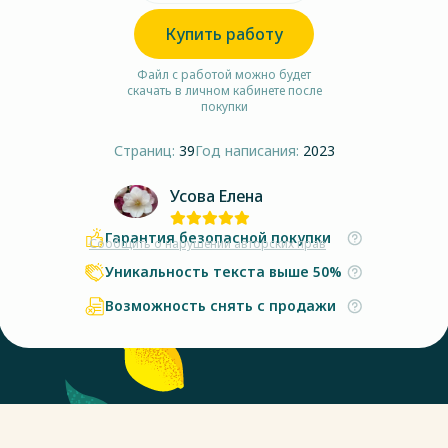
Купить работу
Файл с работой можно будет
скачать в личном кабинете после
покупки
Страниц:
39
Год написания:
2023
Усова Елена
Гарантия безопасной покупки
Сообщить о нарушении авторских прав
Уникальность текста выше 50%
Возможность снять с продажи