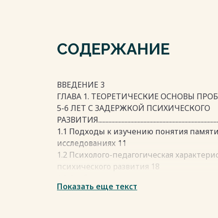
СОДЕРЖАНИЕ
ВВЕДЕНИЕ 3
ГЛАВА 1. ТЕОРЕТИЧЕСКИЕ ОСНОВЫ ПР
5-6 ЛЕТ С ЗАДЕРЖКОЙ ПСИХИЧЕСКОГО
РАЗВИТИЯ...................................................................................
1.1 Подходы к изучению понятия памяти
исследованиях 11
1.2 Психолого-педагогическая характери
психического развития 18
1.3 Особенности развития памяти у дете
Показать еще текст
развития 28
1.4 Характеристика психолого-педагоги
детей 5-6 лет с задержкой психического