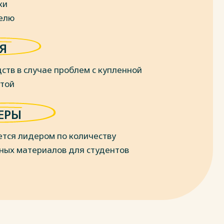
ки
делю
Я
ств в случае проблем с купленной
отой
ЕРЫ
ется лидером по количеству
ных материалов для студентов