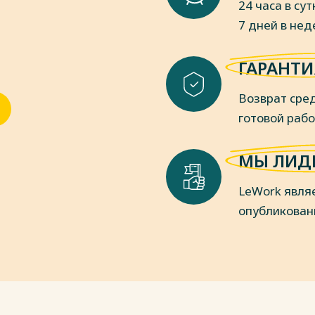
24 часа в сут
уже прожито. Основано это отражение
7 дней в не
зей на их актуализации и на
12]. Память человека – это
ается в накоплении, закреплении,
ГАРАНТИ
нии личного опыта [42, с. 25].
пки
Возврат сред
готовой раб
МЫ ЛИД
LeWork явля
опубликован