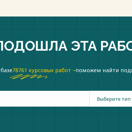
ПОДОШЛА ЭТА РАБ
 базе
78761 курсовых работ –
поможем найти по
Выберите тип