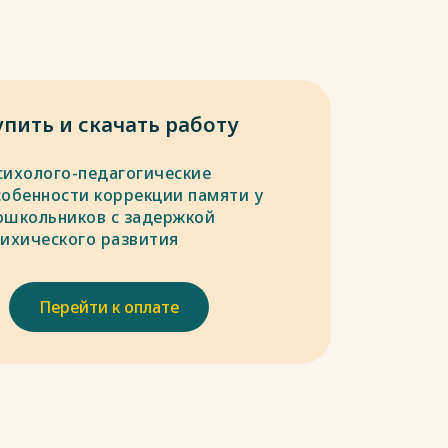
упить и скачать работу
сихолого-педагогические
собенности коррекции памяти у
ошкольников с задержкой
сихического развития
Перейти к оплате