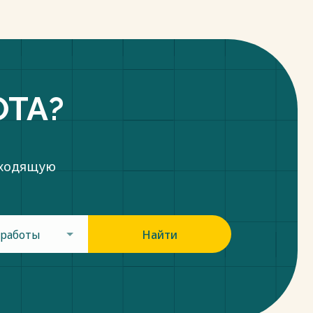
ОТА?
дходящую
 работы
Найти