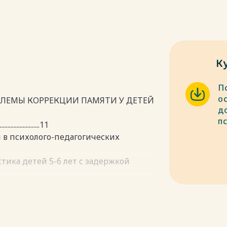
К
П
о
ОБЛЕМЫ КОРРЕКЦИИ ПАМЯТИ У ДЕТЕЙ
д
п
.........................11
 в психолого-педагогических
стика детей 5-6 лет с задержкой
й 5-6 лет с задержкой психического
ческих условий коррекции памяти у
 развития 36