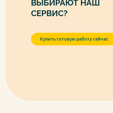
ВЫБИРАЮТ НАШ
Память – это отражение того, что было 
на образовании достаточно прочных свя
СЕРВИС?
функционировании в дальнейшем [41, с. 3
психическое отражение, которое заключ
сохранении и в дальнейшем воспроизведе
Весь текст будет доступен
после поку
Купить готовую работу сейчас