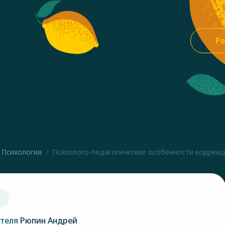
Ре
Психология
Психолого-педагогические особенности коррекции
ателя
Рюпин Андрей