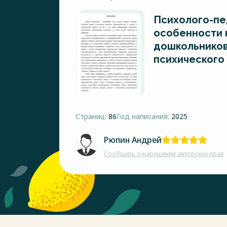
Психолого-пе
особенности 
дошкольников
психического
Страниц:
86
Год написания:
2025
Рюпин Андрей
Сообщить о нарушении авторских прав