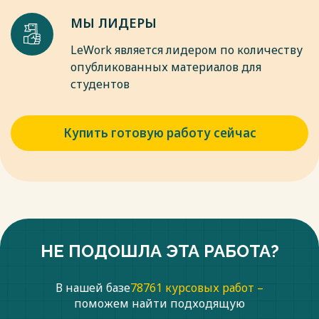
мотивы и эмоции / В. К. Варданян. – СПб.: Питер, 2004. – 496
МЫ ЛИДЕРЫ
с.
LeWork является лидером по количеству
Весь текст будет доступен
после покупки
опубликованных материалов для
студентов
Купить готовую работу сейчас
НЕ ПОДОШЛА ЭТА РАБОТА?
В нашей базе
78761 курсовых работ –
поможем найти подходящую