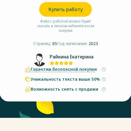
Купить работу
Файл с работой можно будет
скачать в личном кабинете после
покупки
Страниц:
65
Год написания:
2023
Райкина Екатерина
Гарантия безопасной покупки
Сообщить о нарушении авторских прав
Уникальность текста выше 50%
Возможность снять с продажи