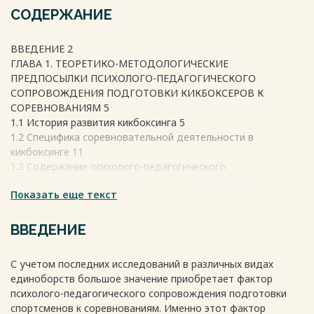
СОДЕРЖАНИЕ
ВВЕДЕНИЕ 2
ГЛАВА 1. ТЕОРЕТИКО-МЕТОДОЛОГИЧЕСКИЕ
ПРЕДПОСЫЛКИ ПСИХОЛОГО-ПЕДАГОГИЧЕСКОГО
СОПРОВОЖДЕНИЯ ПОДГОТОВКИ КИКБОКСЕРОВ К
СОРЕВНОВАНИЯМ 5
1.1 История развития кикбоксинга 5
1.2 Специфика соревновательной деятельности в
кикбоксинге 11
1.3 Содержание психолого-педагогического
сопровождения спортсменов к соревнованиям по
Показать еще текст
кикбоксингу 22
Выводы по первой главе 30
ГЛАВА 2. ОПЫТНО-ЭКСПЕРИМЕНТАЛЬНАЯ РАБОТА ПО
ВВЕДЕНИЕ
ПРОВЕРКЕ ЭФФЕКТИВНОСТИ ПСИХОЛОГО-
ПЕДАГОГИЧЕСКОГО СОПРОВОЖДЕНИЯ ПОДГОТОВКИ
С учетом последних исследований в различных видах
КИКБОКСЕРОВ К СОРЕВНОВАНИЯМ 32
единоборств большое значение приобретает фактор
2.1 Цели и задачи опытно-экспериментальной работы 32
психолого-педагогического сопровождения подготовки
2.2 Реализация программы психолого-педагогического
спортсменов к соревнованиям. Именно этот фактор
сопровождения кикбоксеров к соревнованиям 41