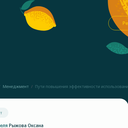
Ре
Менеджмент
Пути повышения эффективности использования
т
теля
Рыжова Оксана