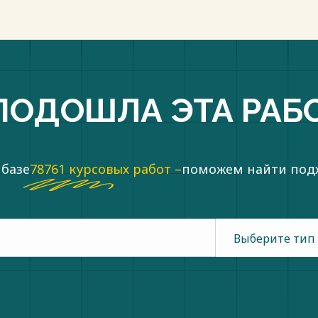
ПОДОШЛА ЭТА РАБ
 базе
78761 курсовых работ –
поможем найти по
Выберите тип