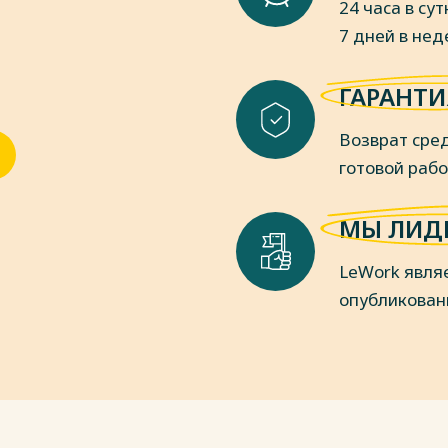
24 часа в сут
7 дней в не
еловеческими ресурсами [Текст] / М.
.: Питер, 2018. – 1040 с.
пки
ГАРАНТИ
Возврат сред
готовой раб
МЫ ЛИД
LeWork явля
опубликован