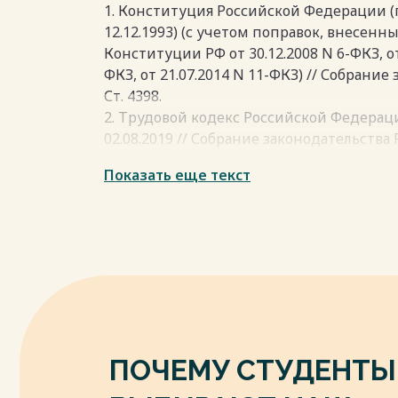
1. Конституция Российской Федерации 
12.12.1993) (с учетом поправок, внесенн
Конституции РФ от 30.12.2008 N 6-ФКЗ, от 
ФКЗ, от 21.07.2014 N 11-ФКЗ) // Собрание з
Ст. 4398.
2. Трудовой кодекс Российской Федерации
02.08.2019 // Собрание законодательства РФ. -
3. О специальной оценке условий труда: ф
Показать еще текст
ред. от 27.12.2018 // Собрание законодательс
6991.
4. Федеральный закон Российской Федера
внесении изменений в отдельные закон
Федерации по вопросу квотирования ра
5. Письмо Минтруда России от 22.05.2015
6. Постановление Правительства Российс
554 г. Москва "О минимальном размере 
ночное время"
ПОЧЕМУ СТУДЕНТЫ
7. Положение о Министерстве культуры
Российской Федерации