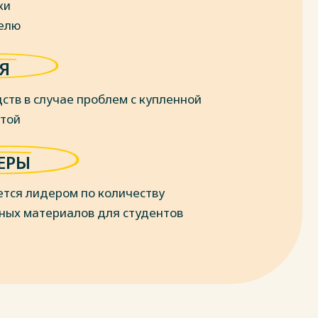
ки
делю
Я
ств в случае проблем с купленной
отой
ЕРЫ
ется лидером по количеству
ных материалов для студентов