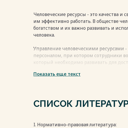
ПРИЛОЖЕНИЕ 3
ПРИЛОЖЕНИЕ 4
Человеческие ресурсы - это качества и 
Весь текст будет доступен
после поку
им эффективно работать. В обществе че
богатством и их важно развивать и испо
человека.
Управление человеческими ресурсами -
персоналом, при котором сотрудники в
который необходимо развивать для дос
из главных групп персонала являются р
Показать еще текст
технический персонал, рабочие и обсл
В России персонал также классифицируе
Промышленно-производственный персона
СПИСОК ЛИТЕРАТУ
руководителей, специалистов и служащи
ключевым фактором эффективного произ
производительности труда.
Весь текст будет доступен
после поку
I. Нормативно-правовая литература: