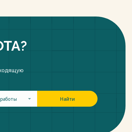
ОТА?
дходящую
 работы
Найти