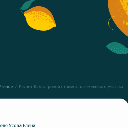
Ре
Разное
Расчет Кадастровой стоимость земельного участка
теля
Усова Елена