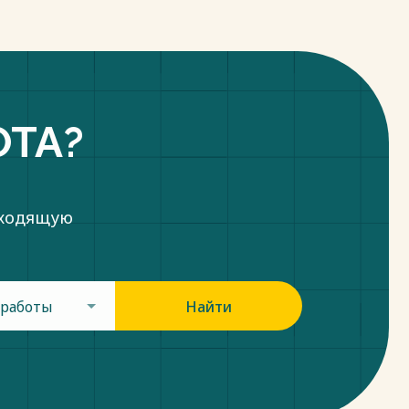
ОТА?
дходящую
 работы
Найти