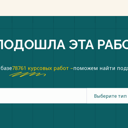
ПОДОШЛА ЭТА РАБ
 базе
78761 курсовых работ –
поможем найти по
Выберите тип