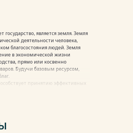
ИСПОЛЬЗУЮТСЯ ДЛЯ ОПРЕДЕЛЕНИЯ
СТИ ЗЕМЕЛЬНОГО УЧАСТКА 14
 государство, является земля. Земля
оров для земельного участка 19
ической деятельности человека,
го земельного участка 20
иком благосостояния людей. Земля
льного участка 25
ение в экономической жизни
одства, прямо или косвенно
30
аров. Будучи базовым ресурсом,
лаг.
пособствует принятию эффективных
пки
 как в государственном, так и в
определение кадастровой стоимости
следующие задачи:
ТЫ
й оценки,