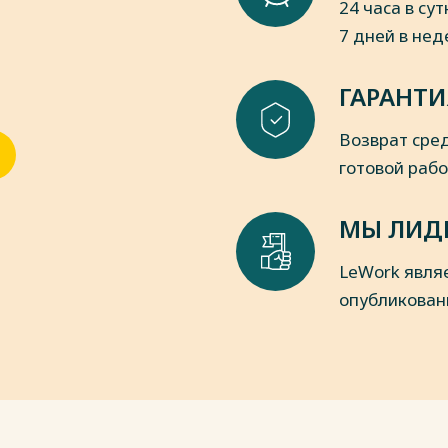
24 часа в сут
7 дней в не
.05.2015 N 297 ФСО-1 «Общие понятия
я к проведению оценки»
ГАРАНТИ
.10.2010 N 508 ФСО-4 «Определение
Возврат сред
пки
готовой раб
МЫ ЛИД
LeWork явля
опубликован