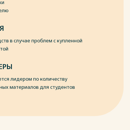
ки
делю
Я
ств в случае проблем с купленной
отой
ЕРЫ
ется лидером по количеству
ных материалов для студентов