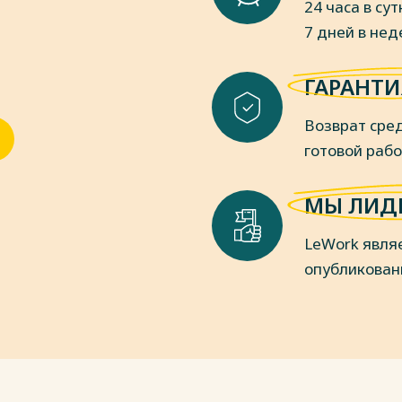
24 часа в сут
7 дней в не
ГАРАНТИ
Возврат сред
готовой раб
МЫ ЛИД
LeWork явля
опубликован