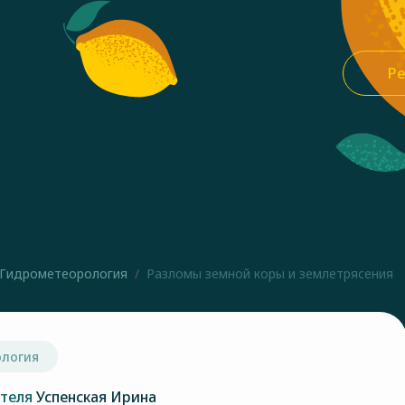
Ре
Гидрометеорология
Разломы земной коры и землетрясения
логия
ателя
Успенская Ирина