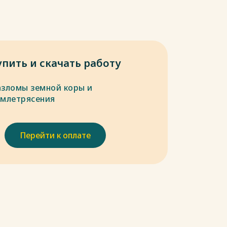
упить и скачать работу
азломы земной коры и
емлетрясения
Перейти к оплате