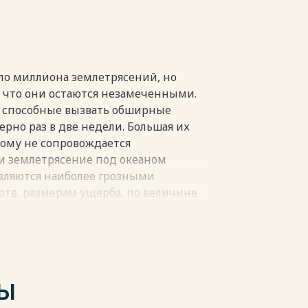
29
пки
ло миллиона землетрясений, но
 что они остаются незамеченными.
, способные вызвать обширные
рно раз в две недели. Большая их
тому не сопровождается
и землетрясение под океаном
являются наиболее грозными
тв, размерам ущерба, по величине
ости защиты от них.
деформации, приводящие к
ог, и в некоторых случаях гибели
ии землетрясений, очень важна для
ТЫ
емлетрясения, так и о строении