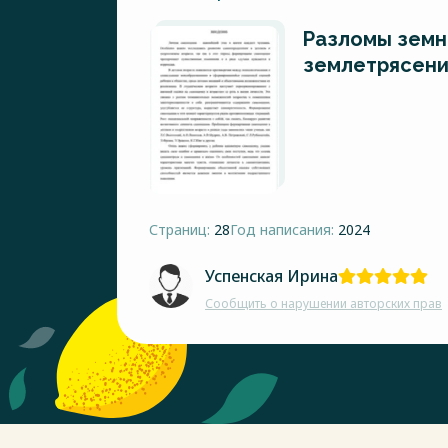
Разломы земн
землетрясени
Страниц:
28
Год написания:
2024
Успенская Ирина
Сообщить о нарушении авторских прав