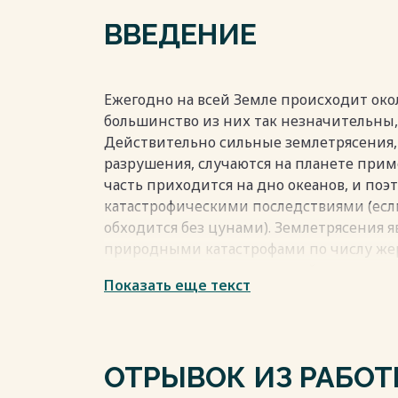
СПИСОК ИСПОЛЬЗУЕМЫХ ИСТОЧНИКОВ 
ВВЕДЕНИЕ
Весь текст будет доступен
после поку
Ежегодно на всей Земле происходит око
большинство из них так незначительны,
Действительно сильные землетрясения
разрушения, случаются на планете приме
часть приходится на дно океанов, и поэ
катастрофическими последствиями (есл
обходится без цунами). Землетрясения 
природными катастрофами по числу жер
охваченных ими территорий и по трудн
Показать еще текст
При разломах земной коры, возникают 
уничтожению сооружений, построек, дор
людей.
Информация, полученная при регистрац
ОТРЫВОК ИЗ РАБО
науки, она дает сведения, как об очаге з