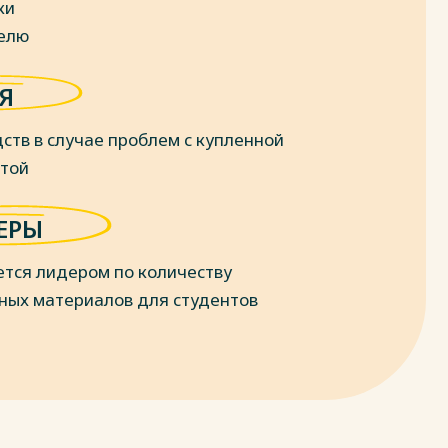
ки
делю
Я
ств в случае проблем с купленной
отой
ЕРЫ
ется лидером по количеству
ных материалов для студентов