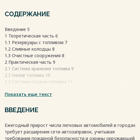
СОДЕРЖАНИЕ
Введение 5
1 Теоретическая часть 6
1.1 Резервуары с топливом 7
1.2 Сливные колодцы 8
1.3 Очистные сооружения 8
2 Практическая часть 9
2.1 Система хранения топлива 9
2.2 Налив топлива 10
2.3 Система подачи топлива 11
2.4 Система деаэрации, газоуравнительная система,
Показать еще текст
система рекуперации паров бензина 13
2.5 Монтаж, освидетельствование и профилактические
работы технологических трубопроводов 14
ВВЕДЕНИЕ
3 Технологическая часть 16
3.1 Обоснование выбора конструкции 16
Ежегодный прирост числа легковых автомобилей в городах
3.2 Анализ существующих аналогов конструкции 18
требует расширения сети автозаправок, учитывая
3.3 Расчет времени откачки масла из ДВС 21
требования пожарной безопасности и охраны окружающей