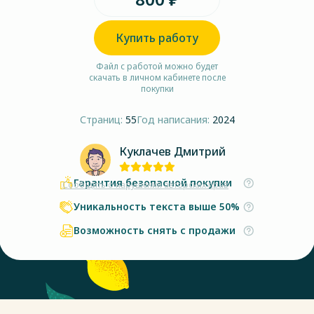
Купить работу
Файл с работой можно будет
скачать в личном кабинете после
покупки
Страниц:
55
Год написания:
2024
Куклачев Дмитрий
Гарантия безопасной покупки
Сообщить о нарушении авторских прав
Уникальность текста выше 50%
Возможность снять с продажи