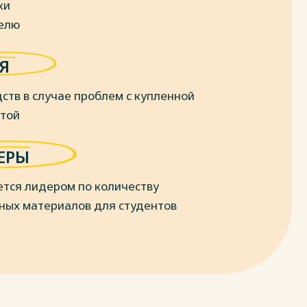
ки
делю
Я
ств в случае проблем с купленной
отой
ЕРЫ
ется лидером по количеству
ных материалов для студентов