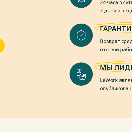
24 часа в сут
пки
7 дней в не
ГАРАНТИ
Возврат сред
готовой раб
МЫ ЛИД
LeWork явля
опубликован