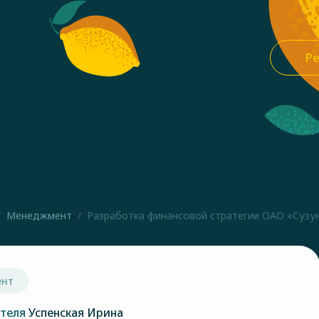
Ре
Менеджмент
Разработка финансовой стратегии ОАО «Сузун
ент
ателя
Успенская Ирина