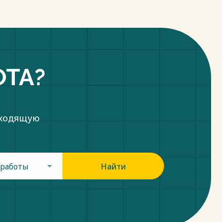
ОТА?
дходящую
 работы
Найти