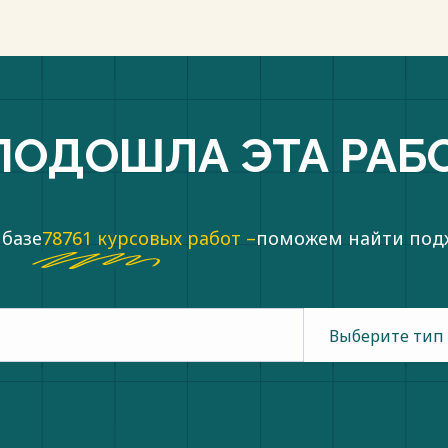
ПОДОШЛА ЭТА РАБ
 базе
78761 курсовых работ –
поможем найти по
Выберите тип