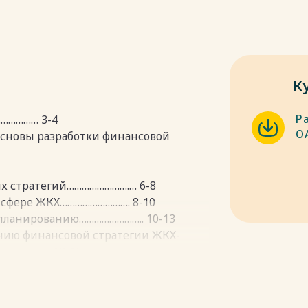
К
Р
…………… 3-4
О
основы разработки финансовой
ых стратегий…………………….… 6-8
в сфере ЖКХ………………………. 8-10
 планированию…………………….. 10-13
нию финансовой стратегии ЖКХ-
………….. 13-16
 ОАО «Сузунское ЖКХ»
……………………………………... 17-18
……………………………………. 19-21