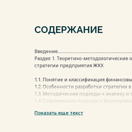
СОДЕРЖАНИЕ
Введение……………………………………………………………
Раздел 1. Теоретико-методологические 
стратегии предприятия ЖКХ
1.1. Понятие и классификация финансов
1.2. Особенности разработки стратегии 
1.3. Методические подходы к анализу и
1.4. Современные подходы к формирова
предприятий…………………………………………………………
Показать еще текст
Раздел 2. Анализ финансового состояния
2.1. Общая характеристика предприятия
2.2. Анализ финансовых показателей……