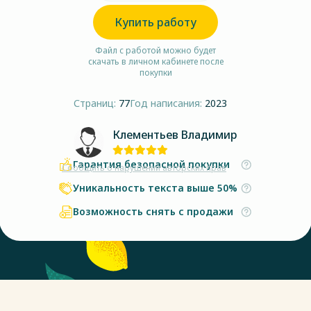
Купить работу
Файл с работой можно будет
скачать в личном кабинете после
покупки
Страниц:
77
Год написания:
2023
Клементьев Владимир
Гарантия безопасной покупки
Сообщить о нарушении авторских прав
Уникальность текста выше 50%
Возможность снять с продажи