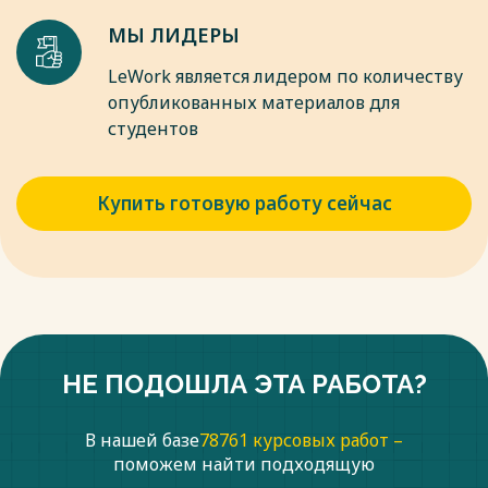
ведут к изменению доходов, происходящему в том же
направлении, но в большей степени, чем исходные сдвиги в
МЫ ЛИДЕРЫ
инвестиционных расходах.
LeWork является лидером по количеству
Весь текст будет доступен
после покупки
опубликованных материалов для
студентов
Купить готовую работу сейчас
НЕ ПОДОШЛА ЭТА РАБОТА?
В нашей базе
78761 курсовых работ –
поможем найти подходящую