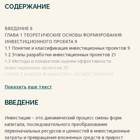
СОДЕРЖАНИЕ
ВВЕДЕНИЕ 6
ГЛАВА 1 ТЕОРЕТИЧЕСКИЕ ОСНОВЫ ФОРМИРОВАНИЯ
ИНВЕСТИЦИОННОГО ПРОЕКТА 9
1.1 Понятие и классификация инвестиционных проектов 9
1.2 Этапы разработки инвестиционных проектов 21
1.3 Методы и показатели оценки эффективности
инвестиционных проектов 25
ГЛАВА 2 АНАЛИЗ ФИНАНСОВО- ХОЗЯЙСТВЕННОЙ
ДЕЯТЕЛЬНОСТИ ООО «СТРОИТЕЛЬСТВО» 32
Показать еще текст
2.1 Краткая характеристика строительной компании ООО
«Строительство» 32
2.2 Анализ активов и пассивов предприятия 34
ВВЕДЕНИЕ
2.3 Анализ финансовой устойчивости и ликвидности
компании ООО «СТРОИТЕЛЬСТВО» 41
Инвестиции – это динамический процесс смены форм
2.4 Анализ эффективности деятельности предприятия 46
капитала, последовательного преобразования
ГЛАВА 3 РЕКОМЕНДАЦИИ ПО РАЗРАБОТКЕ
первоначальных ресурсов и ценностей в инвестиционные
ИНВЕСТИЦИОННОГО ПРОЕКТА ПО
затраты и превращения вложенных средств в прирост
УСОВЕРШЕНСТВОВАНИЮ ТЕХНОЛОГИИ СТРОИТЕЛЬСТВА