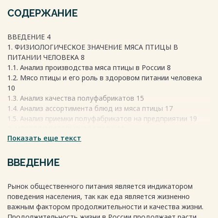
СОДЕРЖАНИЕ
ВВЕДЕНИЕ 4
1. ФИЗИОЛОГИЧЕСКОЕ ЗНАЧЕНИЕ МЯСА ПТИЦЫ В
ПИТАНИИ ЧЕЛОВЕКА 8
1.1. Анализ производства мяса птицы в России 8
1.2. Мясо птицы и его роль в здоровом питании человека
10
1.3. Анализ качества полуфабрикатов 15
1.4. Анализ ассортимента блюд из мяса птицы 17
1.5. Анализ приемки полуфабрикатов на предприятии 19
2. ИССЛЕДОВАТЕЛЬСКАЯ ГЛАВА 23
Показать еще текст
2.1. Исследование производственной программы
предприятия 23
2.1.1.Составление расчетного меню 25
ВВЕДЕНИЕ
2.1.2. Исследование производственных мощностей
предприятия питания 25
Рынок общественного питания является индикатором
2.2. Исследование технологии приготовления мясных блюд
поведения населения, так как еда является жизненно
61
важным фактором продолжительности и качества жизни.
2.2.1.Исследование блюда «Мясо по-французски из
Продолжительность жизни в России продолжает расти.