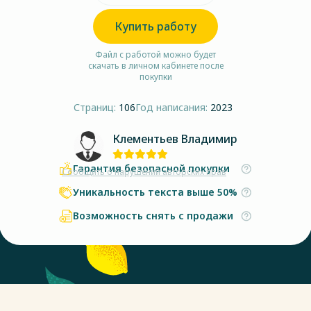
Купить работу
Файл с работой можно будет
скачать в личном кабинете после
покупки
Страниц:
106
Год написания:
2023
Клементьев Владимир
Гарантия безопасной покупки
Сообщить о нарушении авторских прав
Уникальность текста выше 50%
Возможность снять с продажи