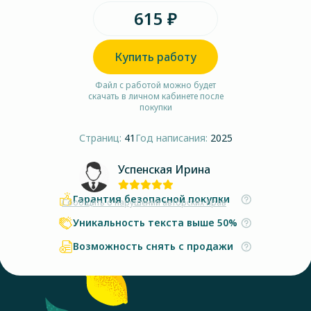
615 ₽
Купить работу
Файл с работой можно будет
скачать в личном кабинете после
покупки
Страниц:
41
Год написания:
2025
Успенская Ирина
Гарантия безопасной покупки
Сообщить о нарушении авторских прав
Уникальность текста выше 50%
Возможность снять с продажи