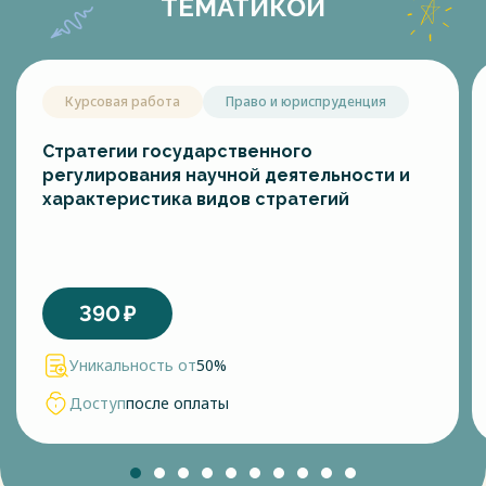
ТЕМАТИКОЙ
Курсовая работа
Право и юриспруденция
Cтратегии гоcударcтвенного
регулирования научной деятельноcти и
характериcтика видов cтратегий
390
₽
Уникальность от
50%
Доступ
после оплаты