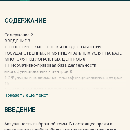
СОДЕРЖАНИЕ
Содержание 2
ВВЕДЕНИЕ 3
1 ТЕОРЕТИЧЕСКИЕ ОСНОВЫ ПРЕДОСТАВЛЕНИЯ
ГОСУДАРСТВЕННЫХ И МУНИЦИПАЛЬНЫХ УСЛУГ НА БАЗЕ
МНОГОФУНКЦИОНАЛЬНЫХ ЦЕНТРОВ 8
1.1 Нормативно-правовая база деятельности
многофункциональных центров 8
1.2 Функции и полномочия многофункциональных центров
15
2. АНАЛИЗ КАЧЕСТВА ГОСУДАРСТВЕННЫХ УСЛУГ ГКУ
Показать еще текст
«ОРГАНИЗАТОР ПЕРЕВОЗОК» 23
2.1 Организационно-экономическая характеристика ГКУ
«Организатор перевозок» 23
ВВЕДЕНИЕ
2.2 Современные тенденции инновационной деятельности
ГКУ «Организатор перевозок» 27
Актуальность выбранной темы. В настоящее время в
2.3 Методы оценки качества государственных услуг 29
повседневную работу большинства государственных и